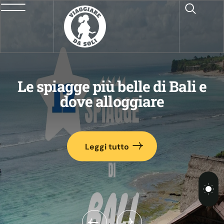
Algarve Occ
 più belle di Bali e
più belle e u
e alloggiare
n
Leggi tutto