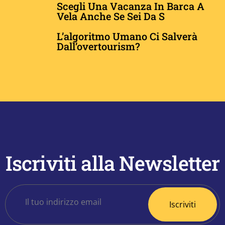
​​​​​​Scegli Una Vacanza In Barca A
Vela Anche Se Sei Da S
L’algoritmo Umano Ci Salverà
Dall’overtourism?
Iscriviti alla Newsletter