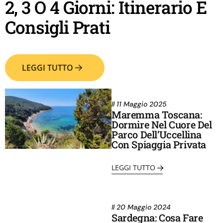
2, 3 O 4 Giorni: Itinerario E
Consigli Prati
LEGGI TUTTO
Il
11 Maggio 2025
Maremma Toscana:
Dormire Nel Cuore Del
Parco Dell’Uccellina
Con Spiaggia Privata
LEGGI TUTTO
Il
20 Maggio 2024
Sardegna: Cosa Fare