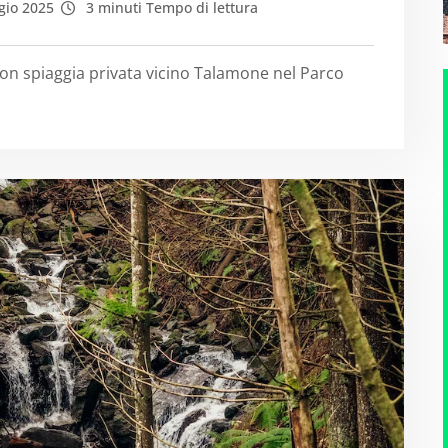
io 2025
3 minuti Tempo di lettura
n spiaggia privata vicino Talamone nel Parco