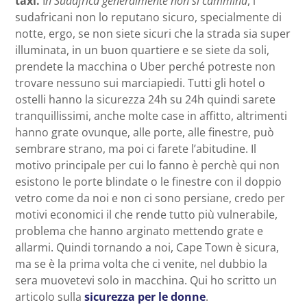
taxi.
I
n Sudafrica generalmente non si cammina
, i
sudafricani non lo reputano sicuro, specialmente di
notte, ergo, se non siete sicuri che la strada sia super
illuminata, in un buon quartiere e se siete da soli,
prendete la macchina o Uber perché potreste non
trovare nessuno sui marciapiedi. Tutti gli hotel o
ostelli hanno la sicurezza 24h su 24h quindi sarete
tranquillissimi, anche molte case in affitto, altrimenti
hanno grate ovunque, alle porte, alle finestre, può
sembrare strano, ma poi ci farete l’abitudine. Il
motivo principale per cui lo fanno è perchè qui non
esistono le porte blindate o le finestre con il doppio
vetro come da noi e non ci sono persiane, credo per
motivi economici il che rende tutto più vulnerabile,
problema che hanno arginato mettendo grate e
allarmi. Quindi tornando a noi, Cape Town è sicura,
ma se è la prima volta che ci venite, nel dubbio la
sera muovetevi solo in macchina. Qui ho scritto un
articolo sulla
sicurezza per le donne
.