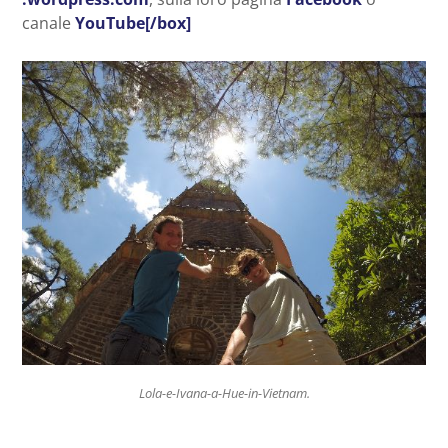
canale
YouTube[/box]
Lola-e-Ivana-a-Hue-in-Vietnam.