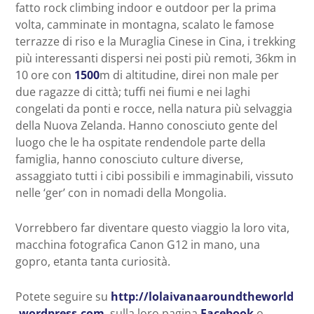
fatto rock climbing indoor e outdoor per la prima
volta, camminate in montagna, scalato le famose
terrazze di riso e la Muraglia Cinese in Cina, i trekking
più interessanti dispersi nei posti più remoti, 36km in
10 ore con
1500
m di altitudine, direi non male per
due ragazze di città; tuffi nei fiumi e nei laghi
congelati da ponti e rocce, nella natura più selvaggia
della Nuova Zelanda. Hanno conosciuto gente del
luogo che le ha ospitate rendendole parte della
famiglia, hanno conosciuto culture diverse,
assaggiato tutti i cibi possibili e immaginabili, vissuto
nelle ‘ger’ con in nomadi della Mongolia.
Vorrebbero far diventare questo viaggio la loro vita,
macchina fotografica Canon G12 in mano, una
gopro, etanta tanta curiosità.
Potete seguire su
http://
lolaivanaaroundtheworld
.wordpress.com
, sulla loro pagina
Facebook
o