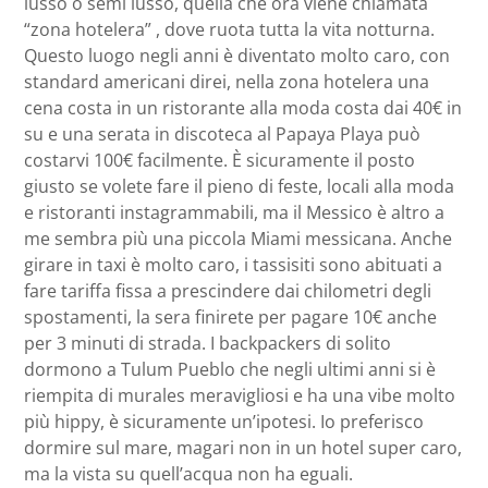
lusso o semi lusso, quella che ora viene chiamata
“zona hotelera” , dove ruota tutta la vita notturna.
Questo luogo negli anni è diventato molto caro, con
standard americani direi, nella zona hotelera una
cena costa in un ristorante alla moda costa dai 40€ in
su e una serata in discoteca al Papaya Playa può
costarvi 100€ facilmente. È sicuramente il posto
giusto se volete fare il pieno di feste, locali alla moda
e ristoranti instagrammabili, ma il Messico è altro a
me sembra più una piccola Miami messicana. Anche
girare in taxi è molto caro, i tassisiti sono abituati a
fare tariffa fissa a prescindere dai chilometri degli
spostamenti, la sera finirete per pagare 10€ anche
per 3 minuti di strada. I backpackers di solito
dormono a Tulum Pueblo che negli ultimi anni si è
riempita di murales meravigliosi e ha una vibe molto
più hippy, è sicuramente un’ipotesi. Io preferisco
dormire sul mare, magari non in un hotel super caro,
ma la vista su quell’acqua non ha eguali.