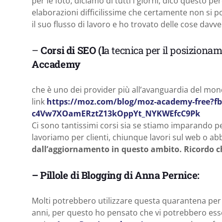
per le foto, diciamo di tutti i giorni, dico questo p
elaborazioni difficilissime che certamente non si 
il suo flusso di lavoro e ho trovato delle cose davve
–
Corsi di SEO (l
a tecnica per il posizionam
Accademy
che è uno dei provider più all’avanguardia del mond
link
https://moz.com/blog/moz-academy-free?f
c4Vw7XOamERztZ13kOppYt_NYKWEfcC9Pk
Ci sono tantissimi corsi sia se stiamo imparando p
lavoriamo per clienti, chiunque lavori sul web o a
dall’aggiornamento in questo ambito. Ricordo ch
– Pillole di Blogging di Anna Pernice:
Molti potrebbero utilizzare questa quarantena per 
anni, per questo ho pensato che vi potrebbero essere