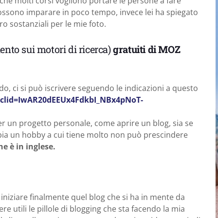
erché molti corsi vogliono portare le persone a fare
possono imparare in poco tempo, invece lei ha spiegato
ro sostanziali per le mie foto.
ento sui motori di ricerca)
gratuiti di MOZ
o, ci si può iscrivere seguendo le indicazioni a questo
bclid=IwAR20dEEUx4FdkbI_NBx4pNoT-
er un progetto personale, come aprire un blog, sia se
bbia un hobby a cui tiene molto non può prescindere
e è in inglese.
iniziare finalmente quel blog che si ha in mente da
 utili le pillole di blogging che sta facendo la mia