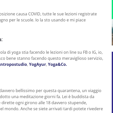
izione causa COVID, tutte le sue lezioni registrate
iugno per le scuole. Io la sto usando e mi piace
a:
la di yoga stia facendo le lezioni on line su FB o IG, io,
sco bene stanno facendo questo meraviglioso servizio,
ntropostudio
,
YogAyur
,
Yoga&Co.
davvero bellissimo per questa quarantena, un viaggio
otto una meditazione giorni fa. Lei è buddista da
lle dirette ogni girono alle 18 davvero stupende,
del mondo. Anche se siete arrivati tardi potete rivedere