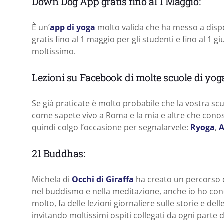
Down Dog App gratis fino al 1 Maggio:
È un’
app di yoga
molto valida che ha messo a dispos
gratis fino al 1 maggio per gli studenti e fino al 1 g
moltissimo.
Lezioni su Facebook di molte scuole di yog
Se già praticate è molto probabile che la vostra scuo
come sapete vivo a Roma e la mia e altre che cono
quindi colgo l’occasione per segnalarvele:
Ryoga
,
A
21 Buddhas:
Michela di
Occhi di Giraffa
ha creato un percorso 
nel buddismo e nella meditazione, anche io ho cond
molto, fa delle lezioni giornaliere sulle storie e de
invitando moltissimi ospiti collegati da ogni parte 