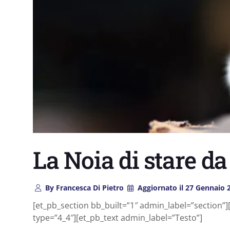
La Noia di stare da 
By
Francesca Di Pietro
Aggiornato il
27 Gennaio 
[et_pb_section bb_built=”1″ admin_label=”section
type=”4_4″][et_pb_text admin_label=”Testo”]