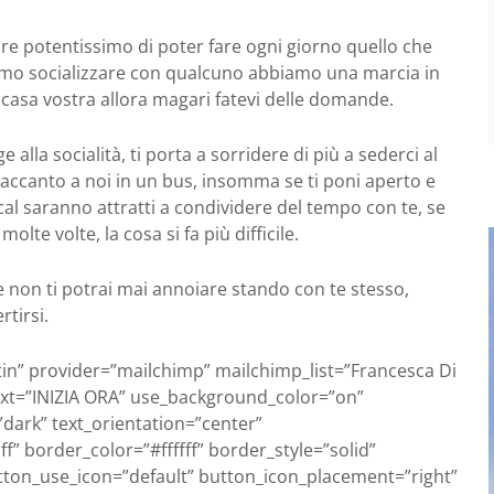
ore potentissimo di poter fare ogni giorno quello che
amo socializzare con qualcuno abbiamo una marcia in
a casa vostra allora magari fatevi delle domande.
alla socialità, ti porta a sorridere di più a sederci al
e accanto a noi in un bus, insomma se ti poni aperto e
ocal saranno attratti a condividere del tempo con te, se
lte volte, la cosa si fa più difficile.
 non ti potrai mai annoiare stando con te stesso,
tirsi.
tin” provider=”mailchimp” mailchimp_list=”Francesca Di
ext=”INIZIA ORA” use_background_color=”on”
ark” text_orientation=”center”
” border_color=”#ffffff” border_style=”solid”
tton_use_icon=”default” button_icon_placement=”right”