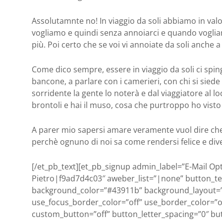
Assolutamnte no! In viaggio da soli abbiamo in val
vogliamo e quindi senza annoiarci e quando vogli
più. Poi certo che se voi vi annoiate da soli anche 
Come dico sempre, essere in viaggio da soli ci spinge 
bancone, a parlare con i camerieri, con chi si sied
sorridente la gente lo noterà e dal viaggiatore al l
brontoli e hai il muso, cosa che purtroppo ho visto mo
A parer mio sapersi amare veramente vuol dire che
perchè ognuno di noi sa come rendersi felice e diver
[/et_pb_text][et_pb_signup admin_label=”E-Mail Op
Pietro|f9ad7d4c03″ aweber_list=”|none” button_t
background_color=”#43911b” background_layout=”d
use_focus_border_color=”off” use_border_color=”off
custom_button=”off” button_letter_spacing=”0″ bu