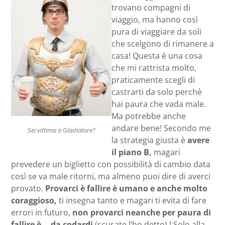
trovano compagni di
viaggio, ma hanno così
pura di viaggiare da soli
che scelgono di rimanere a
casa! Questa è una cosa
che mi rattrista molto,
praticamente scegli di
castrarti da solo perchè
hai paura che vada male.
Ma potrebbe anche
andare bene! Secondo me
Sei vittima o Gladiatore?
la strategia giusta è
avere
il piano B,
magari
prevedere un biglietto con possibilità di cambio data
così se va male ritorni, ma almeno puoi dire di averci
provato.
Provarci è fallire è umano e anche molto
coraggioso,
ti insegna tanto e magari ti evita di fare
errori in futuro,
non provarci neanche per paura di
fallire è….da codardi
(scusate l’ho detto) ! Solo alla