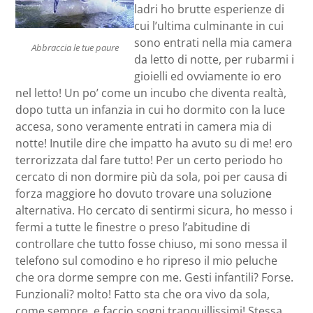
ladri ho brutte esperienze di
cui l’ultima culminante in cui
sono entrati nella mia camera
Abbraccia le tue paure
da letto di notte, per rubarmi i
gioielli ed ovviamente io ero
nel letto! Un po’ come un incubo che diventa realtà,
dopo tutta un infanzia in cui ho dormito con la luce
accesa, sono veramente entrati in camera mia di
notte! Inutile dire che impatto ha avuto su di me! ero
terrorizzata dal fare tutto! Per un certo periodo ho
cercato di non dormire più da sola, poi per causa di
forza maggiore ho dovuto trovare una soluzione
alternativa. Ho cercato di sentirmi sicura, ho messo i
fermi a tutte le finestre o preso l’abitudine di
controllare che tutto fosse chiuso, mi sono messa il
telefono sul comodino e ho ripreso il mio peluche
che ora dorme sempre con me. Gesti infantili? Forse.
Funzionali? molto! Fatto sta che ora vivo da sola,
come sempre, e faccio sogni tranquillissimi! Stessa