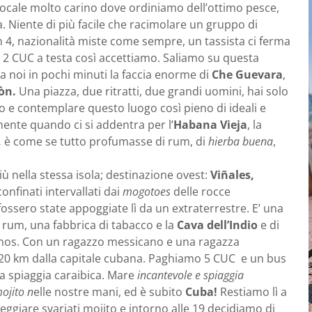
 locale molto carino dove ordiniamo dell’ottimo pesce,
 Niente di più facile che racimolare un gruppo di
in 4, nazionalità miste come sempre, un tassista ci ferma
lo 2 CUC a testa così accettiamo. Saliamo su questa
a noi in pochi minuti la faccia enorme di
Che Guevara
,
òn.
Una piazza, due ritratti, due grandi uomini, hai solo
no e contemplare questo luogo così pieno di ideali e
ente quando ci si addentra per l’
Habana Vieja
, la
,
è come se tutto profumasse di rum, di
hierba buena
,
iù nella stessa isola; destinazione ovest:
Viñales,
nfinati intervallati dai
mogotoes
delle rocce
ossero state appoggiate lì da un extraterrestre. E’ una
i rum, una fabbrica di tabacco e la
Cava dell’Indio
e di
inos. Con un ragazzo messicano e una ragazza
 20 km dalla capitale cubana. Paghiamo 5 CUC e un bus
ta spiaggia caraibica. Mare
incantevole e spiaggia
ojito n
elle nostre mani, ed è subito
Cuba!
Restiamo lì a
rseggiare svariati mojito e intorno alle 19 decidiamo di