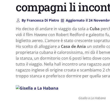
compagni li incon
By
Francesca Di Pietro
Aggiornato il
24 Novembr
Ho deciso di andare in viaggio da sola a
Cuba
perch
vidi il film
Havana
con Robert Redford e galeotto fu
biglietto aereo. L’amore è stato crescente soprattut
Ho scelto di alloggiare a
Casa de Ania
un ostello co
proprietaria cubana è calorosissima, mi dà il be
la stanza, un dormitorio con 6 posti letto dove co
tutto il viaggio. Nella hall incontro una ragazzo aus
ragazzo inglese di origine croata e scambiamo 2 chi
troppo stanca e preferisco dormire per quella sera
Gisella a La Habana