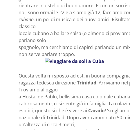
rientrare in ostello di buon umore. E con un sorris
noi, sono ormai le 22 e a siamo già 12, facciamo co
cubano
, un po’ di musica e dei nuovi amici! Risultat
classico
locale cubano a ballare salsa (o almeno ci proviamo
parlano solo
spagnolo, ma cerchiamo di capirci parlando un mix di
non serve parlare troppo.
Questa volta mi sposto ad est, in buona compagnia d
ragazza tedesca direzione
Trinidad
. Arriviamo ne
Troviamo alloggio
a Hostal de Pablo, bellissima casa coloniale cubana,
calorosamente, ci si sente già in famiglia. La colazi
esotici, questo si che è vivere ai
Caraibi
! Scegliamo 
nazionale di Trinidad. Dopo aver camminato 50 minu
un’altezza di circa 3 metri,