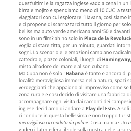
quest’ultimi e la ragazza inglese vado a cena in un
birra e mojito e spendiamo meno di 10 CUC a testa.
viaggiatori con cui esplorare l’Havana, cosi siamo 
e ci propone di scarrozzarci tutto il giorno per so
bellissima auto verde americana anni ’50 e davanti 
sono in un film? ah no solo in
Placa de la Revoluci
voglia di stare zitta, per un minuto, guardati intor
sogni. Lo scenario e le emozioni cambiano radicalm
cattedrale, piazze coloniali, i luoghi di
Hamingway
misto all’odore del mare e al son cubano.
Ma Cuba non è solo l’
Habana
è tanto e ancora di p
località meravigliosa immersa nella natura, spazi sco
verdeggianti che appaiono all’improvviso come se f
zona rurale e così decido di visitare una fabbrica d
accompagnare ogni visita dai racconti dei campes
inglese decidiamo di andare a
Play del Este.
A soli
ci conduce in questa bellissima e non troppo turis
meravigliosa circondata da palme.
Cosa manca? Un
m
goderci l’atmosfera, il sole sulla nostra pelle, a so