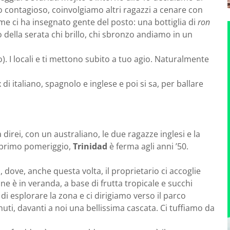
o contagioso, coinvolgiamo altri ragazzi a cenare con
me ci ha insegnato gente del posto: una bottiglia di
ron
o della serata chi brillo, chi sbronzo andiamo in un
). I locali e ti mettono subito a tuo agio. Naturalmente
 italiano, spagnolo e inglese e poi si sa, per ballare
irei, con un australiano, le due ragazze inglesi e la
l primo pomeriggio,
Trinidad
è ferma agli anni ’50.
 dove, anche questa volta, il proprietario ci accoglie
one è in veranda, a base di frutta tropicale e succhi
di esplorare la zona e ci dirigiamo verso il parco
ti, davanti a noi una bellissima cascata. Ci tuffiamo da