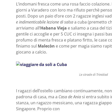
L’indomani fresca come una rosa faccio colazione. 
giorni a Varadero con loro ma rifiuto perchè penso s
posti. Dopo un paio d’ore con 2 ragazze inglesi va
e indimenticabile lezione di salsa
a cuba (premetto ch
arriviamo all’
Habana Vieja
e saliamo a casa del ti
gentile ci accoglie e per 5 CUC ci insegna i passi basil
profumo di menta fresca e platano firtto, le case co
finiamo sul
Malecòn
e come per magia siamo rapit
giocano a calcio.
Le strade di Trinidad
I ragazzi dell’ostello cambiano continuamente, non 
padrona di casa, ma a
Casa de Ania
si entra subito 
stanza, un ragazzo messicano, una ragazza giappone
Singapore. Proprio con