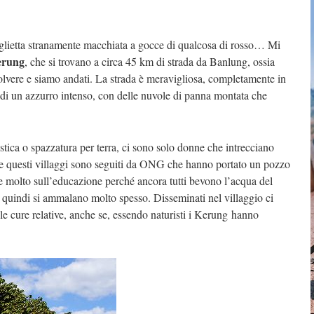
lietta stranamente macchiata a gocce di qualcosa di rosso… Mi
erung
, che si trovano a circa 45 km di strada da Banlung, ossia
lvere e siamo andati. La strada è meravigliosa, completamente in
o di un azzurro intenso, con delle nuvole di panna montata che
stica o spazzatura per terra, ci sono solo donne che intrecciano
che questi villaggi sono seguiti da ONG che hanno portato un pozzo
re molto sull’educazione perché ancora tutti bevono l’acqua del
quindi si ammalano molto spesso. Disseminati nel villaggio ci
e le cure relative, anche se, essendo naturisti i Kerung hanno