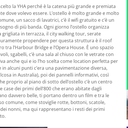
celto la YHA perché è la catena più grande e premiata
te dove volevo essere. L’ostello è molto grande e molto
ne, un sacco di lavatrici, c’è il wifi gratuito e c’è un
sogno di più banda. Ogni giorno l’ostello organizza
grigliata in terrazza, il city walking tour, serate
curamente propendere per questa struttura è il roof
o tra l’Harbour Bridge e l’Opera House. È uno spazio
voli, sgabelli, c’è una sala al chiuso con le vetrate con
riva anche qui e io l’ho scelta come location perfetta per
e in alcuni punti c’era una pavimentazione diversa,
sa in Australia), poi dei pannelli informativi, così
e proprio al piano di sotto dell’ostello c’è un centro
 case dei primi dell’800 che erano abitate dagli
no davvero belle, ti portano dentro un film e tra le
uso comune, come stoviglie rotte, bottoni, scatole,
 dei nonni, ma qui rappresentano i resti dei primi
to.