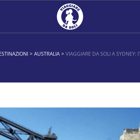
ESTINAZIONI
>
AUSTRALIA
>
VIAGGIARE DA SOLI A SYDNEY: I