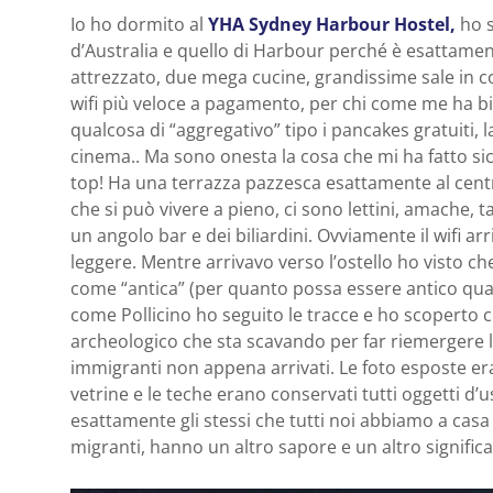
Io ho dormito al
YHA Sydney Harbour Hostel,
ho s
d’Australia e quello di Harbour perché è esattamen
attrezzato, due mega cucine, grandissime sale in comu
wifi più veloce a pagamento, per chi come me ha bi
qualcosa di “aggregativo” tipo i pancakes gratuiti, la 
cinema.. Ma sono onesta la cosa che mi ha fatto si
top! Ha una terrazza pazzesca esattamente al centr
che si può vivere a pieno, ci sono lettini, amache, ta
un angolo bar e dei biliardini. Ovviamente il wifi ar
leggere. Mentre arrivavo verso l’ostello ho visto ch
come “antica” (per quanto possa essere antico qualco
come Pollicino ho seguito le tracce e ho scoperto ch
archeologico che sta scavando per far riemergere le
immigranti non appena arrivati. Le foto esposte era
vetrine e le teche erano conservati tutti oggetti d’
esattamente gli stessi che tutti noi abbiamo a casa
migranti, hanno un altro sapore e un altro significa