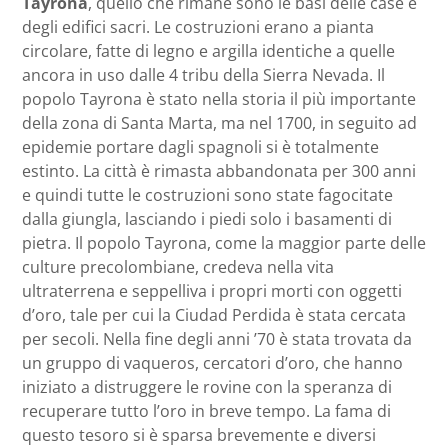
Tayrona
, quello che rimane sono le basi delle case e
degli edifici sacri. Le costruzioni erano a pianta
circolare, fatte di legno e argilla identiche a quelle
ancora in uso dalle 4 tribu della Sierra Nevada. Il
popolo Tayrona è stato nella storia il più importante
della zona di Santa Marta, ma nel 1700, in seguito ad
epidemie portare dagli spagnoli si è totalmente
estinto. La città è rimasta abbandonata per 300 anni
e quindi tutte le costruzioni sono state fagocitate
dalla giungla, lasciando i piedi solo i basamenti di
pietra. Il popolo Tayrona, come la maggior parte delle
culture precolombiane, credeva nella vita
ultraterrena e seppelliva i propri morti con oggetti
d’oro, tale per cui la Ciudad Perdida è stata cercata
per secoli. Nella fine degli anni ’70 è stata trovata da
un gruppo di vaqueros, cercatori d’oro, che hanno
iniziato a distruggere le rovine con la speranza di
recuperare tutto l’oro in breve tempo. La fama di
questo tesoro si è sparsa brevemente e diversi