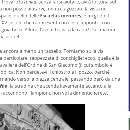
a trovare la
ranita
, senza farsi aiutare, avrà fortuna sul
 io non posso aiutarvi, mentre aguzzate la vista ne
spalle, quello delle
Escuelas menores
, e mi godo il
el XV secolo che rappresenta un cielo, appunto, con
agnia bella. Allora, l’avete trovata la rana? Dai, ma non
ima a quel…
ca ancora almeno un tassello. Torniamo sulla via
sa particolare, tappezzata di conchiglie; ecco, quella è la
cavaliere dell’Ordine di San Giacomo (il cui simbolo è
bblica. Non perdetevi il chiostro e il pozzo, perché
rnando verso la piazza centrale, passando però da una
ñía
, la stradina che scende lievemente accanto alla
si accendono i lampioni, non ve la dimenticherete.