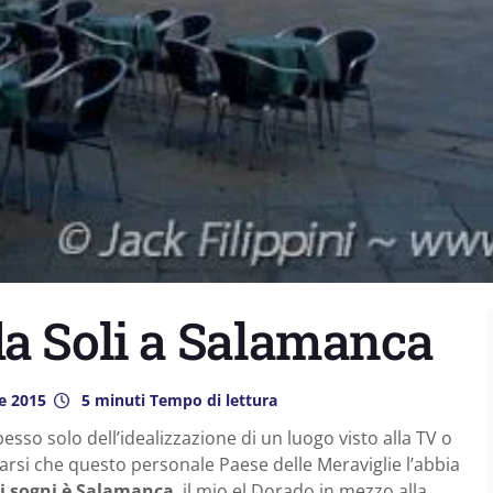
da Soli a Salamanca
e 2015
5 minuti Tempo di lettura
pesso solo dell’idealizzazione di un luogo visto alla TV o
ò darsi che questo personale Paese delle Meraviglie l’abbia
ei sogni è Salamanca
, il mio el Dorado in mezzo alla