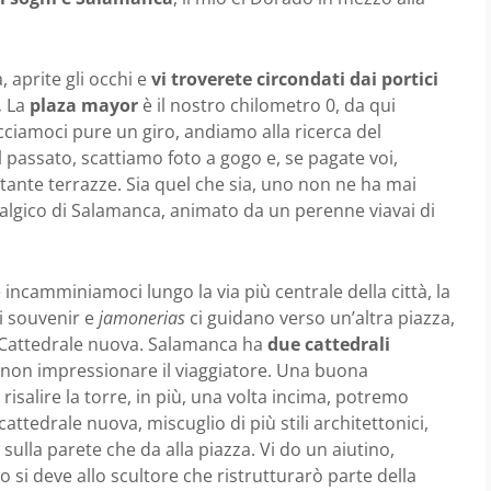
,
aprite gli occhi e
vi troverete circondati dai portici
.
La
plaza mayor
è il nostro chilometro 0, da qui
ciamoci pure un giro, andiamo alla ricerca del
 passato, scattiamo foto a gogo e, se pagate voi,
tante terrazze. Sia quel che sia, uno non ne ha mai
algico di Salamanca, animato da un perenne viavai di
 incamminiamoci lungo la via più centrale della città, la
di souvenir e
jamonerias
ci guidano verso un’altra piazza,
la Cattedrale nuova. Salamanca ha
due cattedrali
ò non impressionare il viaggiatore. Una buona
risalire la torre, in più, una volta incima, potremo
attedrale nuova, miscuglio di più stili architettonici,
sulla parete che da alla piazza. Vi do un aiutino,
si deve allo scultore che ristrutturarò parte della