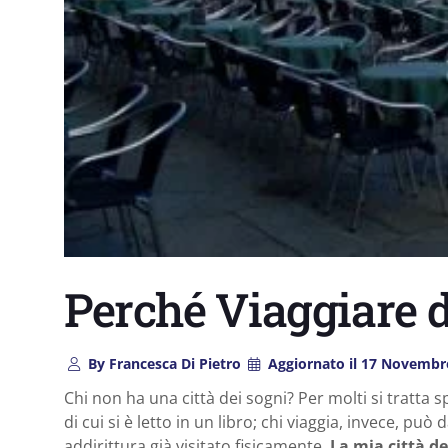
Perché Viaggiare 
By
Francesca Di Pietro
Aggiornato il
17 Novembr
Chi non ha una città dei sogni? Per molti si tratta s
di cui si è letto in un libro; chi viaggia, invece, pu
addirittura già visitato fisicamente.
La mia città d