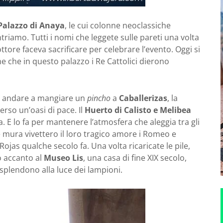
Palazzo di Anaya
, le cui colonne neoclassiche
Entriamo. Tutti i nomi che leggete sulle pareti una volta
ttore faceva sacrificare per celebrare l’evento. Oggi si
 che in questo palazzo i Re Cattolici dierono
o andare a mangiare un
pincho
a
Caballerizas
, la
verso un’oasi di pace. Il
Huerto di Calisto e Melibea
ta. E lo fa per mantenere l’atmosfera che aleggia tra gli
ste mura vivettero il loro tragico amore i Romeo e
ojas qualche secolo fa. Una volta ricaricate le pile,
o accanto al
Museo Lis
, una casa di fine XIX secolo,
isplendono alla luce dei lampioni.