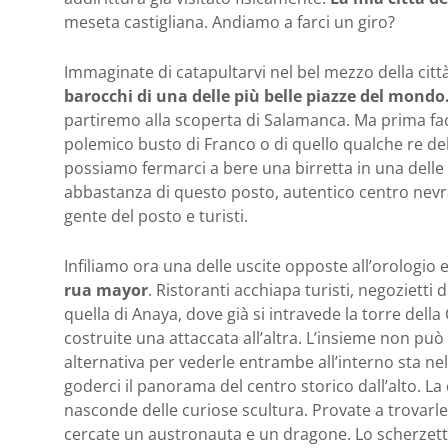
meseta castigliana. Andiamo a farci un giro?
Immaginate di catapultarvi nel bel mezzo della città
barocchi di una delle più belle piazze del mondo
partiremo alla scoperta di Salamanca. Ma prima fac
polemico busto di Franco o di quello qualche re del
possiamo fermarci a bere una birretta in una delle 
abbastanza di questo posto, autentico centro nevr
gente del posto e turisti.
Infiliamo ora una delle uscite opposte all’orologio e
rua mayor
. Ristoranti acchiapa turisti, negozietti 
quella di Anaya, dove già si intravede la torre del
costruite una attaccata all’altra. L’insieme non pu
alternativa per vederle entrambe all’interno sta nel 
goderci il panorama del centro storico dall’alto. La c
nasconde delle curiose scultura. Provate a trovarle 
cercate un austronauta e un dragone. Lo scherzetto 