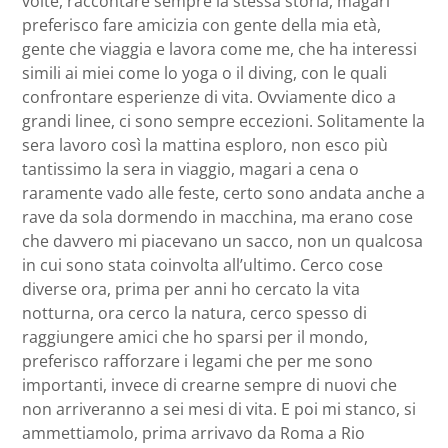
volte, raccontare sempre la stessa storia, magari
preferisco fare amicizia con gente della mia età,
gente che viaggia e lavora come me, che ha interessi
simili ai miei come lo yoga o il diving, con le quali
confrontare esperienze di vita. Ovviamente dico a
grandi linee, ci sono sempre eccezioni. Solitamente la
sera lavoro così la mattina esploro, non esco più
tantissimo la sera in viaggio, magari a cena o
raramente vado alle feste, certo sono andata anche a
rave da sola dormendo in macchina, ma erano cose
che davvero mi piacevano un sacco, non un qualcosa
in cui sono stata coinvolta all’ultimo. Cerco cose
diverse ora, prima per anni ho cercato la vita
notturna, ora cerco la natura, cerco spesso di
raggiungere amici che ho sparsi per il mondo,
preferisco rafforzare i legami che per me sono
importanti, invece di crearne sempre di nuovi che
non arriveranno a sei mesi di vita. E poi mi stanco, si
ammettiamolo, prima arrivavo da Roma a Rio