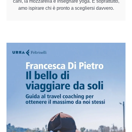
cani, la mozzarella e insegnare yoga. E soprattutto,
amo ispirare chi è pronto a scegliersi davvero.