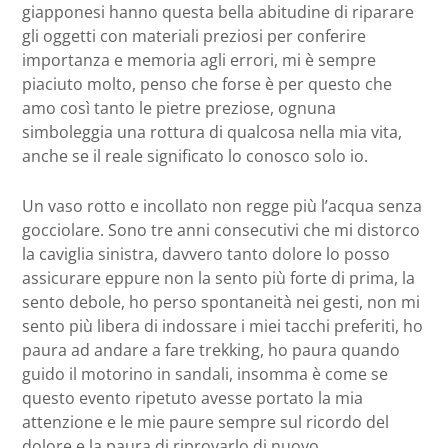
giapponesi hanno questa bella abitudine di riparare
gli oggetti con materiali preziosi per conferire
importanza e memoria agli errori, mi è sempre
piaciuto molto, penso che forse è per questo che
amo così tanto le pietre preziose, ognuna
simboleggia una rottura di qualcosa nella mia vita,
anche se il reale significato lo conosco solo io.
Un vaso rotto e incollato non regge più l’acqua senza
gocciolare. Sono tre anni consecutivi che mi distorco
la caviglia sinistra, davvero tanto dolore lo posso
assicurare eppure non la sento più forte di prima, la
sento debole, ho perso spontaneità nei gesti, non mi
sento più libera di indossare i miei tacchi preferiti, ho
paura ad andare a fare trekking, ho paura quando
guido il motorino in sandali, insomma è come se
questo evento ripetuto avesse portato la mia
attenzione e le mie paure sempre sul ricordo del
dolore e la paura di riprovarlo di nuovo.