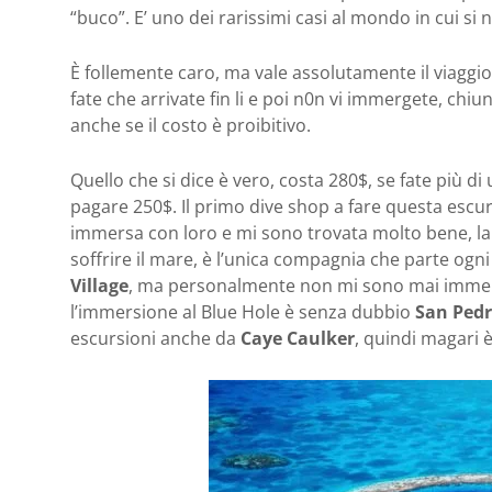
“buco”. E’ uno dei rarissimi casi al mondo in cui si nu
È follemente caro, ma vale assolutamente il viaggio 
fate che arrivate fin li e poi n0n vi immergete, ch
anche se il costo è proibitivo.
Quello che si dice è vero, costa 280$, se fate più
pagare 250$. Il primo dive shop a fare questa escu
immersa con loro e mi sono trovata molto bene, la 
soffrire il mare, è l’unica compagnia che parte ogn
Village
, ma personalmente non mi sono mai immers
l’immersione al Blue Hole è senza dubbio
San Ped
escursioni anche da
Caye Caulker
, quindi magari è