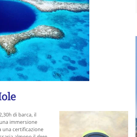
Hole
,30h di barca, il
 È una immersione
a una certificazione
ssaria almeno il
deep