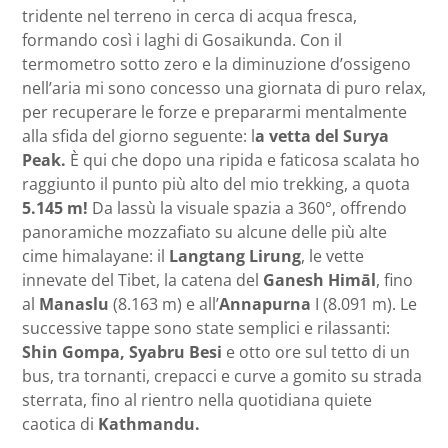
tridente nel terreno in cerca di acqua fresca,
formando così i laghi di Gosaikunda. Con il
termometro sotto zero e la diminuzione d’ossigeno
nell’aria mi sono concesso una giornata di puro relax,
per recuperare le forze e prepararmi mentalmente
alla sfida del giorno seguente: l
a vetta del Surya
Peak.
È qui che dopo una ripida e faticosa scalata ho
raggiunto il punto più alto del mio trekking, a quota
5.145 m!
Da lassù la visuale spazia a 360°, offrendo
panoramiche mozzafiato su alcune delle più alte
cime himalayane: il
Langtang Lirung
, le vette
innevate del Tibet, la catena del
Ganesh Himāl
, fino
al
Manaslu
(8.163 m) e all’
Annapurna
I (8.091 m). Le
successive tappe sono state semplici e rilassanti:
Shin Gompa, Syabru Besi
e otto ore sul tetto di un
bus, tra tornanti, crepacci e curve a gomito su strada
sterrata, fino al rientro nella quotidiana quiete
caotica di
Kathmandu.