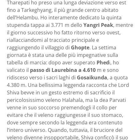
Tharepati ho preso una lunga deviazione verso est
fino a Tarkeghyang, il più grande centro abitato
dell’Helambu. Ho interamente dedicato la quinta
stupenda tappa ai 3.771 m dello
Yangri Peak
, mentre
il giorno successivo ho fatto ritorno verso ovest,
riallacciandomi al tracciato principale e
raggiungendo il villaggio di
Ghopte
. La settima
giornata è stata una delle più impegnative sulla
tabella di marcia: dopo aver superato
Phed
i, ho
valicato il
passo di Laurebina a 4.610
m e sono
ridisceso verso i sacri laghi di
Gosaikunda
, a quota
4.380 m. Una bellissima leggenda racconta che Lord
Shiva bevve in un gesto estremo di sacrificio il
pericolosissimo veleno Halahala, ma la dea Parvati
venne in suo soccorso premendogli il collo per
evitare che il veleno raggiungesse il suo stomaco,
dove sempre secondo la leggenda era contenuto
l’intero universo. Quando, tuttavia, il bruciore del
veleno divenne insopportabile, Shiva conficcò il suo