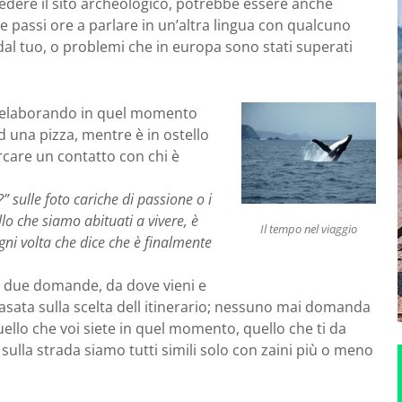
edere il sito archeologico, potrebbe essere anche
e passi ore a parlare in un’altra lingua con qualcuno
l tuo, o problemi che in europa sono stati superati
sta elaborando in quel momento
d una pizza, mentre è in ostello
rcare un contatto con chi è
 sulle foto cariche di passione o i
lo che siamo abituati a vivere, è
Il tempo nel viaggio
i volta che dice che è finalmente
no due domande, da dove vieni e
basata sulla scelta dell itinerario; nessuno mai domanda
quello che voi siete in quel momento, quello che ti da
 sulla strada siamo tutti simili solo con zaini più o meno