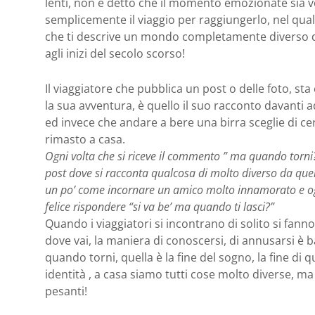
lenti, non è detto che il momento emozionate sia v
semplicemente il viaggio per raggiungerlo, nel qual
che ti descrive un mondo completamente diverso da
agli inizi del secolo scorso!
Il viaggiatore che pubblica un post o delle foto, 
la sua avventura, è quello il suo racconto davanti a
ed invece che andare a bere una birra sceglie di ce
rimasto a casa.
Ogni volta che si riceve il commento ” ma quando torni?”
post dove si racconta qualcosa di molto diverso da quel
un po’ come incornare un amico molto innamorato e ogn
felice rispondere “si va be’ ma quando ti lasci?”
Quando i viaggiatori si incontrano di solito si fan
dove vai, la maniera di conoscersi, di annusarsi è 
quando torni, quella è la fine del sogno, la fine di 
identità , a casa siamo tutti cose molto diverse, ma
pesanti!