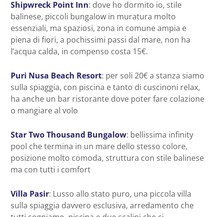
Shipwreck Point Inn
: dove ho dormito io, stile
balinese, piccoli bungalow in muratura molto
essenziali, ma spaziosi, zona in comune ampia e
piena di fiori, a pochissimi passi dal mare, non ha
l’acqua calda, in compenso costa 15€.
Puri Nusa Beach Resort
: per soli 20€ a stanza siamo
sulla spiaggia, con piscina e tanto di cuscinoni relax,
ha anche un bar ristorante dove poter fare colazione
o mangiare al volo
Star Two Thousand Bungalow
: bellissima infinity
pool che termina in un mare dello stesso colore,
posizione molto comoda, struttura con stile balinese
ma con tutti i comfort
Villa Pasir
: Lusso allo stato puro, una piccola villa
sulla spiaggia davvero esclusiva, arredamento che
tutti sogniamo, piscina e due scalini che ci