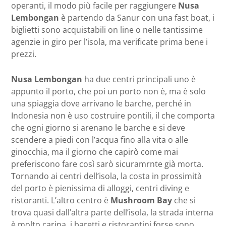
operanti, il modo più facile per raggiungere
Nusa
Lembongan
è partendo da Sanur con una fast boat, i
biglietti sono acquistabili on line o nelle tantissime
agenzie in giro per l’isola, ma verificate prima bene i
prezzi.
Nusa Lembongan
ha due centri principali uno è
appunto il porto, che poi un porto non è, ma è solo
una spiaggia dove arrivano le barche, perché in
Indonesia non è uso costruire pontili, il che comporta
che ogni giorno si arenano le barche e si deve
scendere a piedi con l’acqua fino alla vita o alle
ginocchia, ma il giorno che capirò come mai
preferiscono fare così sarò sicuramrnte già morta.
Tornando ai centri dell’isola, la costa in prossimità
del porto è pienissima di alloggi, centri diving e
ristoranti. L’altro centro è
Mushroom Bay
che si
trova quasi dall’altra parte dell’isola, la strada interna
è molto carina, i baretti e ristorantini forse sono