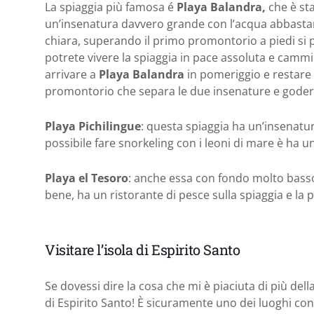
La spiaggia più famosa é
Playa Balandra,
che è sta
un’insenatura davvero grande con l’acqua abbastan
chiara, superando il primo promontorio a piedi si p
potrete vivere la spiaggia in pace assoluta e cammin
arrivare a
Playa Balandra
in pomeriggio e restare f
promontorio che separa le due insenature e godere
Playa Pichilingue
: questa spiaggia ha un’insenat
possibile fare snorkeling con i leoni di mare è ha u
Playa el Tesoro
: anche essa con fondo molto basso
bene, ha un ristorante di pesce sulla spiaggia e la po
Visitare l’isola di Espirito Santo
Se dovessi dire la cosa che mi è piaciuta di più della
di Espirito Santo! È sicuramente uno dei luoghi con 