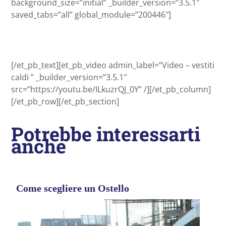
background_size=”initial” _builder_version=”3.5.1″
saved_tabs=”all” global_module=”200446″]
[/et_pb_text][et_pb_video admin_label=”Video – vestiti
caldi ” _builder_version=”3.5.1″
src=”https://youtu.be/ILkuzrQJ_0Y” /][/et_pb_column]
[/et_pb_row][/et_pb_section]
Potrebbe interessarti
anche
Come scegliere un Ostello