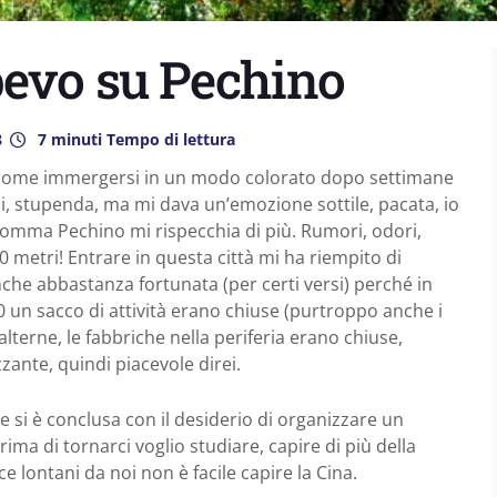
pevo su Pechino
8
7 minuti Tempo di lettura
come immergersi in un modo colorato dopo settimane
, stupenda, ma mi dava un’emozione sottile, pacata, io
nsomma Pechino mi rispecchia di più. Rumori, odori,
0 metri! Entrare in questa città mi ha riempito di
e abbastanza fortunata (per certi versi) perché in
20 un sacco di attività erano chiuse (purtroppo anche i
terne, le fabbriche nella periferia erano chiuse,
zante, quindi piacevole direi.
e si è conclusa con il desiderio di organizzare un
rima di tornarci voglio studiare, capire di più della
uce lontani da noi non è facile capire la Cina.