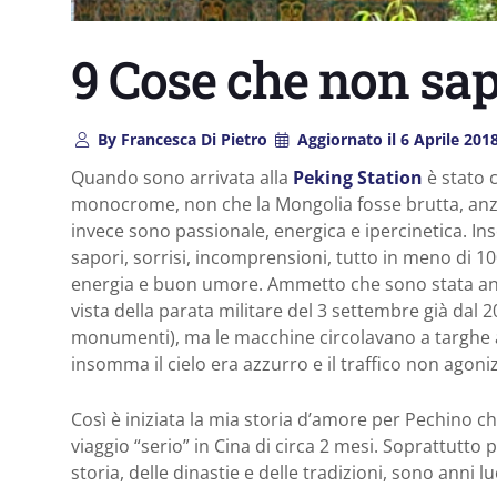
9 Cose che non sa
By
Francesca Di Pietro
Aggiornato il
6 Aprile 201
Quando sono arrivata alla
Peking Station
è stato 
monocrome, non che la Mongolia fosse brutta, anzi
invece sono passionale, energica e ipercinetica. I
sapori, sorrisi, incomprensioni, tutto in meno di 10
energia e buon umore. Ammetto che sono stata anch
vista della parata militare del 3 settembre già dal 
monumenti), ma le macchine circolavano a targhe al
insomma il cielo era azzurro e il traffico non agoniz
Così è iniziata la mia storia d’amore per Pechino ch
viaggio “serio” in Cina di circa 2 mesi. Soprattutto p
storia, delle dinastie e delle tradizioni, sono anni l