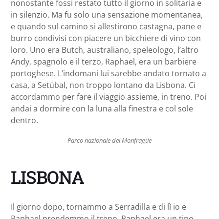
nonostante fossi restato tutto il giorno in solitaria e
in silenzio. Ma fu solo una sensazione momentanea,
e quando sul camino si allestirono castagna, pane e
burro condivisi con piacere un bicchiere di vino con
loro. Uno era Butch, australiano, speleologo, l’altro
Andy, spagnolo e il terzo, Raphael, era un barbiere
portoghese. L’indomani lui sarebbe andato tornato a
casa, a Setúbal, non troppo lontano da Lisbona. Ci
accordammo per fare il viaggio assieme, in treno. Poi
andai a dormire con la luna alla finestra e col sole
dentro.
Parco nazionale del Monfragüe
LISBONA
Il giorno dopo, tornammo a Serradilla e di lì io e
Raphael prendemmo il treno. Raphael era un tipo