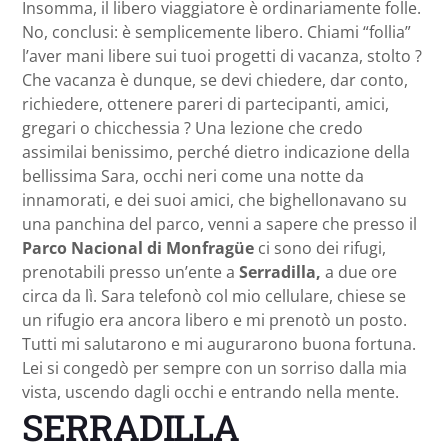
Insomma, il libero viaggiatore è ordinariamente folle.
No, conclusi: è semplicemente libero. Chiami “follia”
l’aver mani libere sui tuoi progetti di vacanza, stolto ?
Che vacanza è dunque, se devi chiedere, dar conto,
richiedere, ottenere pareri di partecipanti, amici,
gregari o chicchessia ? Una lezione che credo
assimilai benissimo, perché dietro indicazione della
bellissima Sara, occhi neri come una notte da
innamorati, e dei suoi amici, che bighellonavano su
una panchina del parco, venni a sapere che presso il
Parco Nacional di Monfragüe
ci sono dei rifugi,
prenotabili presso un’ente a
Serradilla,
a due ore
circa da lì. Sara telefonò col mio cellulare, chiese se
un rifugio era ancora libero e mi prenotò un posto.
Tutti mi salutarono e mi augurarono buona fortuna.
Lei si congedò per sempre con un sorriso dalla mia
vista, uscendo dagli occhi e entrando nella mente.
SERRADILLA