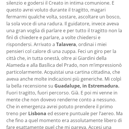
silenzio e godersi il Creato in intima comunione. E
questo avrei voluto durante il tragitto, magari
fermarmi qualche volta, sostare, ascoltare un bosco,
la sola voce di una radura. Il guidatore, invece aveva
una gran voglia di parlare e per tutto il tragitto non la
finì di chiedere e parlare, a volte chiedersi e
rispondersi. Arrivato a
Talavera
, ordinai i miei
pensieri col calore di una zuppa. Feci un giro per la
città che, in tutta onestà, oltre ai Giardini della
Alameda e alla Basílica del Prado, non m’impressionò
particolarmente. Acquistai una cartina cittadina, che
aveva anche molte indicazioni più generiche. Mi colpì
la bella recensione su
Guadalupe, in Estremadura.
Fuori tragitto, fuori percorso. Già. E poi mi venne in
mente che non dovevo renderne conto a nessuno.
Che in emergenza avrei potuto prendere il primo
treno per
Lisbona
ed essere puntuale per l’aereo. Ma
che fino a quel momento era assolutamente libero di
fare esattamente quel che mi pareva. Accesi una