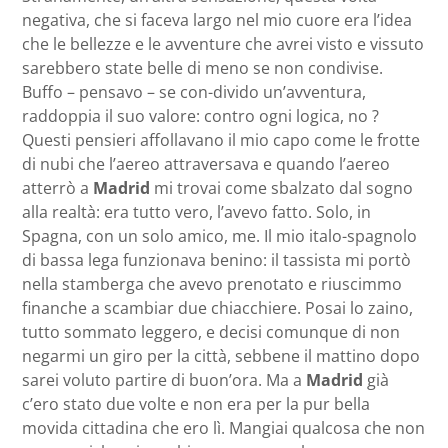
negativa, che si faceva largo nel mio cuore era l’idea
che le bellezze e le avventure che avrei visto e vissuto
sarebbero state belle di meno se non condivise.
Buffo – pensavo – se con-divido un’avventura,
raddoppia il suo valore: contro ogni logica, no ?
Questi pensieri affollavano il mio capo come le frotte
di nubi che l’aereo attraversava e quando l’aereo
atterrò a
Madrid
mi trovai come sbalzato dal sogno
alla realtà: era tutto vero, l’avevo fatto. Solo, in
Spagna, con un solo amico, me. Il mio italo-spagnolo
di bassa lega funzionava benino: il tassista mi portò
nella stamberga che avevo prenotato e riuscimmo
finanche a scambiar due chiacchiere. Posai lo zaino,
tutto sommato leggero, e decisi comunque di non
negarmi un giro per la città, sebbene il mattino dopo
sarei voluto partire di buon’ora. Ma a
Madrid
già
c’ero stato due volte e non era per la pur bella
movida cittadina che ero lì. Mangiai qualcosa che non