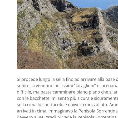
Si procede lungo la sella fino ad arrivare alla base 
subito, si vendono bellissimi “faraglioni” di arenaria 
difficile, ma basta camminare piano piano che si a
con le bacchette, mi sento più sicura e sicuramente 
sulla cima lo spettacolo è davvero mozzafiato. Amm
arrivati in cima, immaginavo la Penisola Sorrentin
davvero a 360 gradi. Si vede la Penisola Sorrentina,