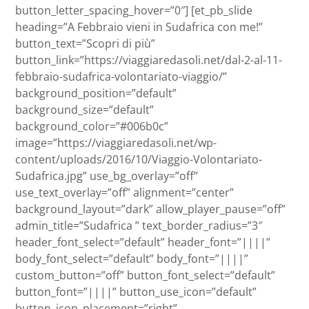
button_letter_spacing_hover=”0″] [et_pb_slide
heading=”A Febbraio vieni in Sudafrica con me!”
button_text=”Scopri di più”
button_link=”https://viaggiaredasoli.net/dal-2-al-11-
febbraio-sudafrica-volontariato-viaggio/”
background_position=”default”
background_size=”default”
background_color=”#006b0c”
image=”https://viaggiaredasoli.net/wp-
content/uploads/2016/10/Viaggio-Volontariato-
Sudafrica.jpg” use_bg_overlay=”off”
use_text_overlay=”off” alignment=”center”
background_layout=”dark” allow_player_pause=”off”
admin_title=”Sudafrica ” text_border_radius=”3″
header_font_select=”default” header_font=”||||”
body_font_select=”default” body_font=”||||”
custom_button=”off” button_font_select=”default”
button_font=”||||” button_use_icon=”default”
button_icon_placement=”right”