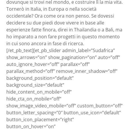
dovunque si trovi nel mondo, e costruire lì la mia vita.
Tornerò in Italia, in Europa o nella società
occidentale? Ora come ora non penso. Se dovessi
decidere su due piedi dove vivere in base alle
esperienze fatte finora, direi in Thailandia o a Bali, ma
ho imparato a non fare progetti in questo momento
in cui sono ancora in fase di ricerca.
[/et_pb_text][et_pb_slider admin_label=”Sudafrica”
show_arrows=”on” show_pagination=”on” auto=”off”
auto_ignore_hover=”off” parallax=”off”
parallax_method=”off” remove_inner_shadow=”off”
background_position=”default”
background_size=”default”
hide_content_on_mobile=”off”
hide_cta_on_mobile=”off”
show_image_video_mobile=”off” custom_button=”off”
button_letter_spacing=”0″ button_use_icon=”default”
button_icon_placement=”right”
button_on_hover=”on”