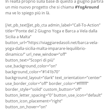
In realtà proprio sulla base di questo a giugno partirà
un mio nuovo progetto che si chiama
#YogAround
ma ve lo spiego più in là.
[/et_pb_text][et_pb_cta admin_label=”Call-To-Action”
title=”Ponte del 2 Giugno Yoga e Barca a Vela dalla
Sicilia a Malta”
button_url=”https://viaggiaredasoli.net/barca-vela-
yoga-dalla-sicilia-malta-imparare-lequilibrio-
dinamico/” url_new_window=”off”
button_text=”Scopri di più”
use_background_color=”on”
background_color=”#141b70″
background_layout=”dark” text_orientation=”center”
use_border_color=”off” border_color=”#ffffff”
border_style=”solid” custom_button=”off”
button_letter_spacing=”0″ button_use_icon=”default”
button_icon_placement=”right”
button_on_hover=”on”