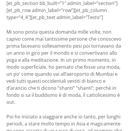
[et_pb_section bb_built=”1″ admin_label=”section”]
[et_pb_row admin_label=”row”][et_pb_column
type=”4_4″][et_pb_text admin_label=”Testo”]
Mi sono posta questa domanda mille volte, non
capivo come mai tantissime persone che conoscevo
prima facevano sollevamento pesi poi tornavano da
un anno in giro per il mondo e si convertivano allo
yoga e alla meditazione. In un primo momento, in
modo superficiale, ho pensato che fosse una moda,
un po’ come quando vai all’aeroporto di Mumbai e
vedi tutti questi occidentali vestiti di bianco e
d’arancio che ti dicono “shanti” “shanti”; perchè in
fondo si sa il buddismo è di moda, il cattolicesimo è
out.
Poi ho iniziato a viaggiare anche io tanto, per lunghi
periodi, a stare molto tempo in Asia e magicamente
mi sono accorta di un sacco di cose, ad esempio che