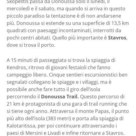
Skopelitis passa da Donoussa solo il lunedì, il
mercoledì e il sabato, ma quando si arriva in questo
piccolo paradiso la tentazione è di non andarsene
più. Donoussa si estende su una superficie di 13,5 km
quadrati con paesaggi incontaminati, interrotti da
pochi centri abitati. Quello più importante è
Stavros
,
dove si trova il porto.
A 15 minuti di passeggiata si trova la spiaggia di
Kendros, ritrovo di giovani festaioli che fanno
campeggio libero. Cinque sentieri escursionistici ben
segnalati collegano le spiagge e i villaggi, ma è
possibile anche fare tutto il giro dell’isola
percorrendo il
Donoussa Trail.
Questo percorso di
21 km è protagonista di una gara di trail running che
si tiene ogni anno. Attraversa il monte Papas, il punto
più alto dell’isola (383 metri) e porta alla spiaggia di
Kalotaritissa, per poi continuare attraversando i
paesi di Mersini e Livadi e infine ritornare a Stavros.