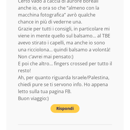
Certo vado a caccia di aurore boreali
anche io, e ora so che “almeno con la
macchina fotografica” avrò qualche
chance in più di vederne una.
Grazie per tutti i consigli, in particolare mi
viene in mente quello sul balsamo… al TBE
avevo stirato i capelli, ma anche io sono
una ricciolona… quindi balsamo a volontà!
Non c’avrei mai pensato:)
E poi che altro… fingers crossed per tutto il
resto!
Ah, per quanto riguarda Israele/Palestina,
chiedi pure se ti servono info. Ho appena
letto sulla tua pagina FB.
Buon viaggio:)
Rispondi