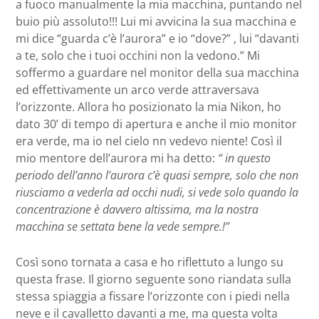
a fuoco manualmente la mia macchina, puntando nel
buio più assoluto!!! Lui mi avvicina la sua macchina e
mi dice “guarda c’è l’aurora” e io “dove?” , lui “davanti
a te, solo che i tuoi occhini non la vedono.” Mi
soffermo a guardare nel monitor della sua macchina
ed effettivamente un arco verde attraversava
l’orizzonte. Allora ho posizionato la mia Nikon, ho
dato 30’ di tempo di apertura e anche il mio monitor
era verde, ma io nel cielo nn vedevo niente! Così il
mio mentore dell’aurora mi ha detto:
“ in questo
periodo dell’anno l’aurora c’è quasi sempre, solo che non
riusciamo a vederla ad occhi nudi, si vede solo quando la
concentrazione è davvero altissima, ma la nostra
macchina se settata bene la vede sempre.!”
Così sono tornata a casa e ho riflettuto a lungo su
questa frase. Il giorno seguente sono riandata sulla
stessa spiaggia a fissare l’orizzonte con i piedi nella
neve e il cavalletto davanti a me, ma questa volta