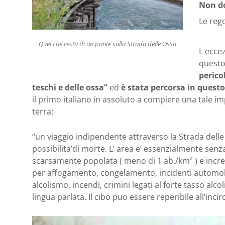
Non do
Le rego
Quel che resta di un ponte sulla Strada delle Ossa
L eccez
questo
perico
teschi e delle ossa”
ed
è stata percorsa in quest
il primo italiano in assoluto a compiere una tale i
terra:
“un viaggio indipendente attraverso la Strada delle
possibilita’di morte. L’ area e’ essenzialmente senza
scarsamente popolata ( meno di 1 ab./km² ) e inc
per affogamento, congelamento, incidenti automobili
alcolismo, incendi, crimini legati al forte tasso alcol
lingua parlata. Il cibo puo essere reperibile all’inc