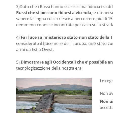
3)Dato che i Russi hanno scarsissima fiducia tra d
Russi che si possono fidarsi a vicenda,
e riteners
sapere la lingua russa riesce a percorrere piu di
nemmeno conosce incontrata per caso sulla strada 
4)
Far luce sul misterioso stato-non stato della 
considerato il buco nero dell’ Europa, uno stato cusi
armi da Est a Ovest.
5)
Dimostrare agli Occidentali che e’ possibile a
tecnologizazzione della nostra era.
Le reg
Non av
Non us
accetta