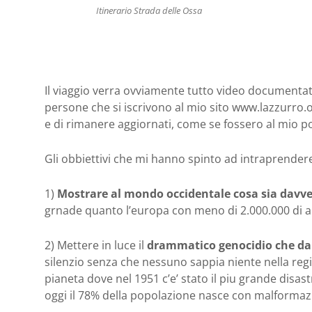
Itinerario Strada delle Ossa
Il viaggio verra ovviamente tutto video documentato,
persone che si iscrivono al mio sito www.lazzurro.o
e di rimanere aggiornati, come se fossero al mio p
Gli obbiettivi che mi hanno spinto ad intraprendere
1)
Mostrare al mondo occidentale cosa sia davve
grnade quanto l’europa con meno di 2.000.000 di ab
2) Mettere in luce il
drammatico genocidio che da
silenzio senza che nessuno sappia niente nella reg
pianeta dove nel 1951 c’e’ stato il piu grande disast
oggi il 78% della popolazione nasce con malformaz