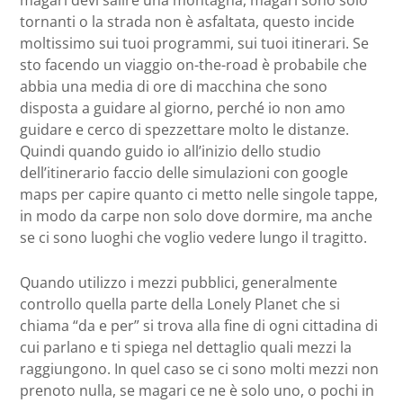
magari devi salire una montagna, magari sono solo
tornanti o la strada non è asfaltata, questo incide
moltissimo sui tuoi programmi, sui tuoi itinerari. Se
sto facendo un viaggio on-the-road è probabile che
abbia una media di ore di macchina che sono
disposta a guidare al giorno, perché io non amo
guidare e cerco di spezzettare molto le distanze.
Quindi quando guido io all’inizio dello studio
dell’itinerario faccio delle simulazioni con google
maps per capire quanto ci metto nelle singole tappe,
in modo da carpe non solo dove dormire, ma anche
se ci sono luoghi che voglio vedere lungo il tragitto.
Quando utilizzo i mezzi pubblici, generalmente
controllo quella parte della Lonely Planet che si
chiama “da e per” si trova alla fine di ogni cittadina di
cui parlano e ti spiega nel dettaglio quali mezzi la
raggiungono. In quel caso se ci sono molti mezzi non
prenoto nulla, se magari ce ne è solo uno, o pochi in