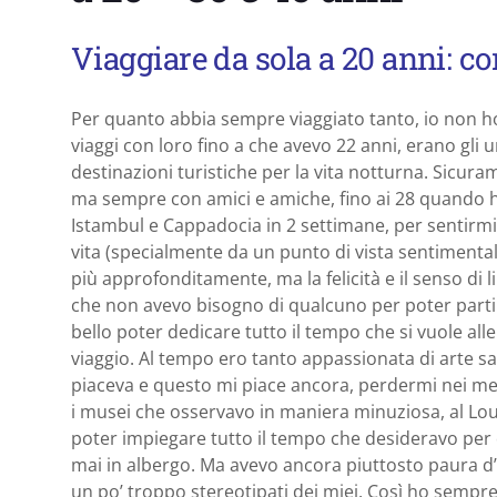
Viaggiare da sola a 20 anni: c
Per quanto abbia sempre viaggiato tanto, io non ho 
viaggi con loro fino a che avevo 22 anni, erano gli 
destinazioni turistiche per la vita notturna. Sicur
ma sempre con amici e amiche, fino ai 28 quando h
Istambul e Cappadocia in 2 settimane, per sentirmi 
vita (specialmente da un punto di vista sentimental
più approfonditamente, ma la felicità e il senso di li
che non avevo bisogno di qualcuno per poter parti
bello poter dedicare tutto il tempo che si vuole all
viaggio. Al tempo ero tanto appassionata di arte sac
piaceva e questo mi piace ancora, perdermi nei mer
i musei che osservavo in maniera minuziosa, al Louv
poter impiegare tutto il tempo che desideravo per
mai in albergo. Ma avevo ancora piuttosto paura d’u
un po’ troppo stereotipati dei miei. Così ho sempre