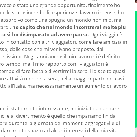
nvece è stata una grande opportunità, finalmente ho
elle storie incredibili, esperienze davvero intense, ho
uali assorbivo come una spugna un mondo non mio, ma
tardi,
ho capito che nel mondo incontrerai molte più
e, così ho disimparato ad avere paura.
Ogni viaggio è
 in contatto con altri viaggiatori, come fare amicizia in
usso, dalle cose che mi venivano proposte, dai
llissimo. Negli anni anche il mio lavoro si è definito
so tempo, ma il mio rapporto con i viaggiatori è
empo di fare festa e divertirmi la sera. Ho scelto quasi
are attività mentre la sera, nella maggior parte dei casi
tto all’Italia, ma necessariamente un aumento di lavoro
e è stato molto interessante, ho iniziato ad andare
amici e al divertimento è quello che impariamo fin da
ovare durante la giornata dei momenti aggregativi e di
a dare molto spazio ad alcuni interessi della mia vita