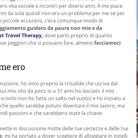
ro vita sociale e incontri per diversi anni. A me piace
irmi da sola quindi non era un problema per me se per
nne piccole eccezioni, c’era comunque modo di
ggiamento guidato da paure non mie e da
t Travel Therapy,
dove parlo proprio di quanto
ose peggiori che si possano fare, almeno
facciamoci
ome ero
azione, ho visto proprio la crisalide che usciva dal
sul mio sito da poco io a 31 anni ho lasciato il mio
ivolo non ho fatto un salto nel vuoto) e ho iniziato a
 che quello sarebbe potuto diventare il mio lavoro, ma
ndi passioni e che sarebbero state la chiave.
mette in discussione molte delle tue certezze e delle tue
e,
mi ha portato a dover scegliere di alloggiare in ostelli