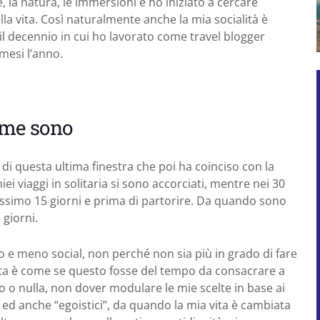
, la natura, le immersioni e ho iniziato a cercare
la vita. Così naturalmente anche la mia socialità è
 il decennio in cui ho lavorato come travel blogger
mesi l’anno.
ome sono
i questa ultima finestra che poi ha coinciso con la
 viaggi in solitaria si sono accorciati, mentre nei 30
assimo 15 giorni e prima di partorire. Da quando sono
giorni.
ario e meno social, non perché non sia più in grado di fare
ata è come se questo fosse del tempo da consacrare a
 o nulla, non dover modulare le mie scelte in base ai
ci” ed anche “egoistici”, da quando la mia vita è cambiata