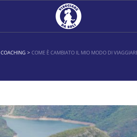
 COACHING
>
COME È CAMBIATO IL MIO MODO DI VIAGGIARE 