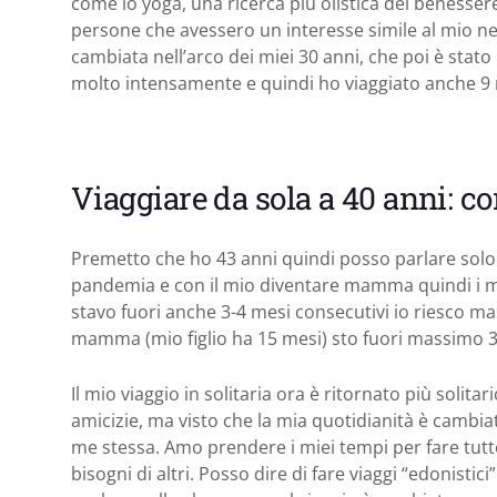
come lo yoga, una ricerca più olistica del benessere
persone che avessero un interesse simile al mio nel
cambiata nell’arco dei miei 30 anni, che poi è stato
molto intensamente e quindi ho viaggiato anche 9 
Viaggiare da sola a 40 anni: c
Premetto che ho 43 anni quindi posso parlare solo d
pandemia e con il mio diventare mamma quindi i miei
stavo fuori anche 3-4 mesi consecutivi io riesco m
mamma (mio figlio ha 15 mesi) sto fuori massimo 3 
Il mio viaggio in solitaria ora è ritornato più solit
amicizie, ma visto che la mia quotidianità è cambi
me stessa. Amo prendere i miei tempi per fare tutto
bisogni di altri. Posso dire di fare viaggi “edonisti