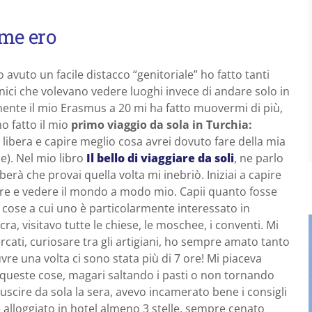
ome ero
avuto un facile distacco “genitoriale” ho fatto tanti
unici che volevano vedere luoghi invece di andare solo in
amente il mio Erasmus a 20 mi ha fatto muovermi di più,
o fatto il mio
primo viaggio da sola in Turchia:
libera e capire meglio cosa avrei dovuto fare della mia
e). Nel mio libro
Il bello di viaggiare da soli
, ne parlo
berà che provai quella volta mi inebriò. Iniziai a capire
re e vedere il mondo a modo mio. Capii quanto fosse
e cose a cui uno è particolarmente interessato in
ra, visitavo tutte le chiese, le moschee, i conventi. Mi
cati, curiosare tra gli artigiani, ho sempre amato tanto
re una volta ci sono stata più di 7 ore! Mi piaceva
 queste cose, magari saltando i pasti o non tornando
scire da sola la sera, avevo incamerato bene i consigli
 alloggiato in hotel almeno 3 stelle, sempre cenato