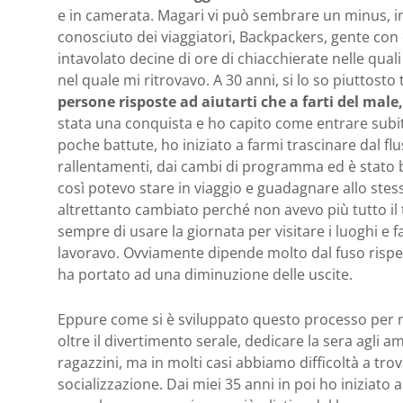
e in camerata. Magari vi può sembrare un minus, i
conosciuto dei viaggiatori, Backpackers, gente con d
intavolato decine di ore di chiacchierate nelle q
nel quale mi ritrovavo. A 30 anni, si lo so piuttosto 
persone risposte ad aiutarti che a farti del mal
stata una conquista e ho capito come entrare subito
poche battute, ho iniziato a farmi trascinare dal fl
rallentamenti, dai cambi di programma ed è stato be
così potevo stare in viaggio e guadagnare allo stes
altrettanto cambiato perché non avevo più tutto il t
sempre di usare la giornata per visitare i luoghi e f
lavoravo. Ovviamente dipende molto dal fuso rispe
ha portato ad una diminuzione delle uscite.
Eppure come si è sviluppato questo processo per m
oltre il divertimento serale, dedicare la sera agli 
ragazzini, ma in molti casi abbiamo difficoltà a tr
socializzazione. Dai miei 35 anni in poi ho iniziato 