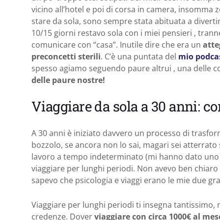
vicino all’hotel e poi di corsa in camera, insomma ze
stare da sola, sono sempre stata abituata a divert
10/15 giorni restavo sola con i miei pensieri , tra
comunicare con “casa”. Inutile dire che era un
atte
preconcetti sterili
. C’è una puntata del
mio podcas
spesso agiamo seguendo paure altrui , una delle c
delle paure nostre!
Viaggiare da sola a 30 anni: c
A 30 anni è iniziato davvero un processo di trasform
bozzolo, se ancora non lo sai, magari sei atterrato 
lavoro a tempo indeterminato (mi hanno dato uno sc
viaggiare per lunghi periodi. Non avevo ben chiaro
sapevo che psicologia e viaggi erano le mie due gra
Viaggiare per lunghi periodi ti insegna tantissimo, 
credenze. Dover
viaggiare con circa 1000€ al mes