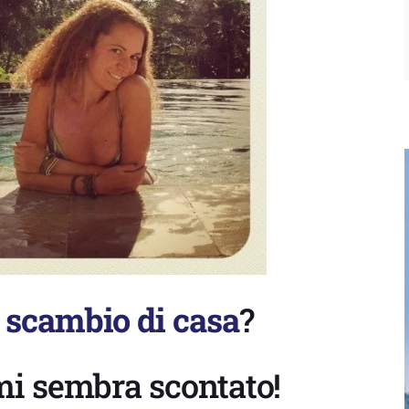
o
scambio di casa
?
o mi sembra scontato!