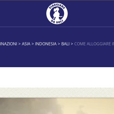
INAZIONI
>
ASIA
>
INDONESIA
>
BALI
>
COME ALLOGGIARE IN