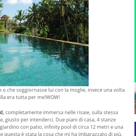
te o che soggiornasse lui con la moglie, invece una volta
illa era tutta per me!WOW!
d,
completamente immersa nelle risaie, sulla stessa
ma
, giusto per intenderci. Due piani di casa, 4 stanze
giardino con patio, infinity pool di circa 12 metri e una
 questa è stata la cosa che mi ha imbarazzato di più,