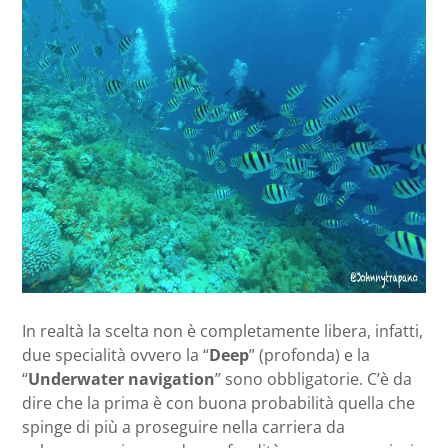
In realtà la scelta non è completamente libera, infatti,
due specialità ovvero la “
Deep
” (profonda) e la
“
Underwater navigation
” sono obbligatorie. C’è da
dire che la prima è con buona probabilità quella che
spinge di più a proseguire nella carriera da