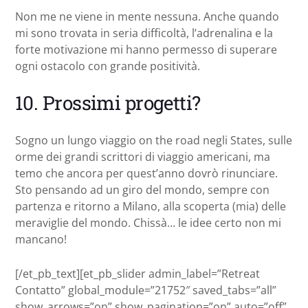
Non me ne viene in mente nessuna. Anche quando
mi sono trovata in seria difficoltà, l’adrenalina e la
forte motivazione mi hanno permesso di superare
ogni ostacolo con grande positività.
10. Prossimi progetti?
Sogno un lungo viaggio on the road negli States, sulle
orme dei grandi scrittori di viaggio americani, ma
temo che ancora per quest’anno dovrò rinunciare.
Sto pensando ad un giro del mondo, sempre con
partenza e ritorno a Milano, alla scoperta (mia) delle
meraviglie del mondo. Chissà… le idee certo non mi
mancano!
[/et_pb_text][et_pb_slider admin_label=”Retreat
Contatto” global_module=”21752″ saved_tabs=”all”
show_arrows=”on” show_pagination=”on” auto=”off”