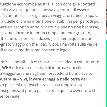
 situazione economica australia, con consigli e contatti
ella vita e su quanto si possa aspettare di essere
 più comuni tra i
backpackers
, i viaggiatori zaino in spalla
 quelle di chi ha intenzione di stabilirsi per periodi più
nere un secondo anno di visto. Se questo non bastasse,
io, come dormire in modo completamente gratuito,
denti e tutto il percorso da svolgere per acquistare un
gnato viaggio on the road. E poi, una volta sulla via del
i di tasse in modo completamente legale.
ffre le possibilità di trovare scuse. Ideata con l’intento
a,
WHA
offre una ricchezza di informazioni che
ti viaggiatori che negli anni precedenti hanno scelto
stralia – Vivi, lavora e viaggia nella terra dei
zzo per farsi un’idea chiara di cosa rappresenta
 conseguenza, il primo passo verso questa avventura che
mente reale.