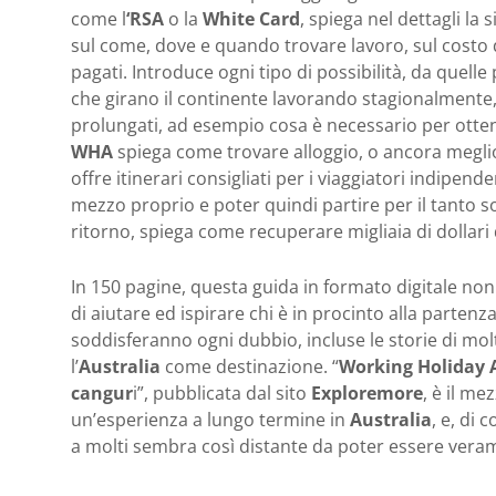
come l
‘RSA
o la
White Card
, spiega nel dettagli la
sul come, dove e quando trovare lavoro, sul costo d
pagati. Introduce ogni tipo di possibilità, da quelle
che girano il continente lavorando stagionalmente, a
prolungati, ad esempio cosa è necessario per otte
WHA
spiega come trovare alloggio, o ancora megl
offre itinerari consigliati per i viaggiatori indipen
mezzo proprio e poter quindi partire per il tanto so
ritorno, spiega come recuperare migliaia di dollar
In 150 pagine, questa guida in formato digitale non o
di aiutare ed ispirare chi è in procinto alla partenz
soddisferanno ogni dubbio, incluse le storie di mol
l’
Australia
come destinazione. “
Working Holiday Au
cangur
i”, pubblicata dal sito
Exploremore
, è il me
un’esperienza a lungo termine in
Australia
, e, di
a molti sembra così distante da poter essere vera