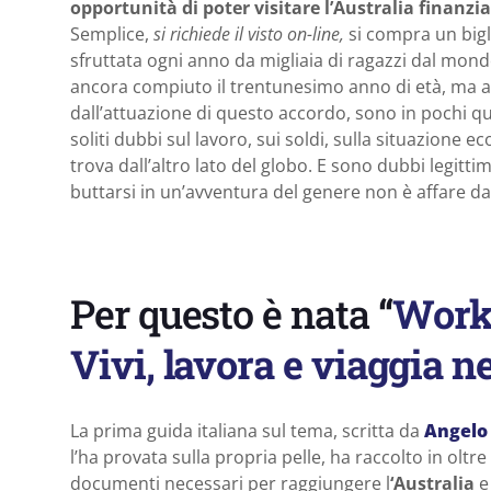
opportunità di poter visitare l’Australia finanzia
Semplice,
si richiede il visto on-line,
si compra un bigli
sfruttata ogni anno da migliaia di ragazzi dal mondo 
ancora compiuto il trentunesimo anno di età, ma an
dall’attuazione di questo accordo, sono in pochi que
soliti dubbi sul lavoro, sui soldi, sulla situazione
trova dall’altro lato del globo. E sono dubbi legitt
buttarsi in un’avventura del genere non è affare da t
Per questo è nata
“
Worki
Vivi, lavora e viaggia ne
La prima guida italiana sul tema, scritta da
Angelo
l’ha provata sulla propria pelle, ha raccolto in oltr
documenti necessari per raggiungere l
‘Australia
e 