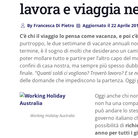
lavora e viaggia ne
By
Francesca Di Pietro
Aggiornato il
22 Aprile 20
C’è chi il viaggio lo pensa come vacanza, e poi c
purtroppo, le due settimane di vacanze annuali no
termine, è il sogno di molti che desiderano un cam
poter mollare tutto e partire per l’altro capo del 
confini di casa nostra, ma sempre più spesso dubbi
finale.
“Quanti soldi ci vogliono? Troverò lavoro? E se n
delle domande che impediscono la partenza. Oggi pe
Oggi anche chi non
non ha una compag
può andare lo stes
Working Holiday Australia
governo italiano ch
possibilità di
richi
anno per tutti i g