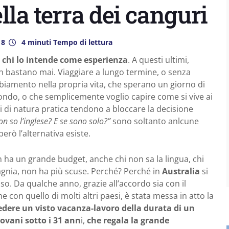
lla terra dei canguri
18
4 minuti Tempo di lettura
’è chi lo intende come esperienza
. A questi ultimi,
n bastano mai. Viaggiare a lungo termine, o senza
biamento nella propria vita, che sperano un giorno di
mondo, o che semplicemente voglio capire come si vive ai
 di natura pratica tendono a bloccare la decisione
on so l’inglese? E se sono solo?”
sono soltanto anlcune
rò l’alternativa esiste.
 ha un grande budget, anche chi non sa la lingua, chi
nia, non ha più scuse. Perché? Perché in
Australia
si
so. Da qualche anno, grazie all’accordo sia con il
e con quello di molti altri paesi, è stata messa in atto la
edere un visto vacanza-lavoro della durata di un
iovani sotto i 31 ann
i,
che regala la grande