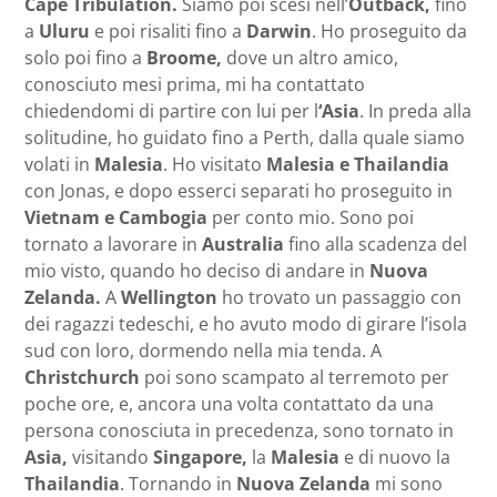
Cape Tribulation.
Siamo poi scesi nell’
Outback,
fino
a
Uluru
e poi risaliti fino a
Darwin
. Ho proseguito da
solo poi fino a
Broome,
dove un altro amico,
conosciuto mesi prima, mi ha contattato
chiedendomi di partire con lui per l
‘Asia
. In preda alla
solitudine, ho guidato fino a Perth, dalla quale siamo
volati in
Malesia
. Ho visitato
Malesia e Thailandia
con Jonas, e dopo esserci separati ho proseguito in
Vietnam e Cambogia
per conto mio. Sono poi
tornato a lavorare in
Australia
fino alla scadenza del
mio visto, quando ho deciso di andare in
Nuova
Zelanda.
A
Wellington
ho trovato un passaggio con
dei ragazzi tedeschi, e ho avuto modo di girare l’isola
sud con loro, dormendo nella mia tenda. A
Christchurch
poi sono scampato al terremoto per
poche ore, e, ancora una volta contattato da una
persona conosciuta in precedenza, sono tornato in
Asia,
visitando
Singapore,
la
Malesia
e di nuovo la
Thailandia
. Tornando in
Nuova Zelanda
mi sono