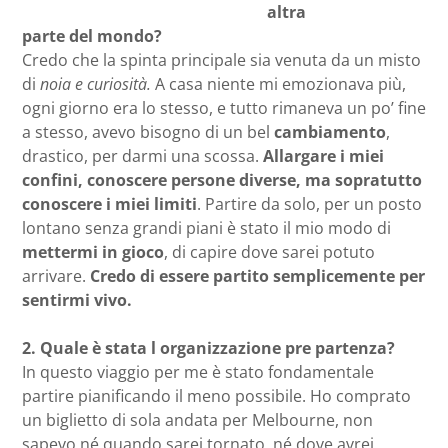
altra
parte del mondo?
Credo che la spinta principale sia venuta da un misto
di
noia e curiosità.
A casa niente mi emozionava più,
ogni giorno era lo stesso, e tutto rimaneva un po’ fine
a stesso, avevo bisogno di un bel
cambiamento
,
drastico, per darmi una scossa.
Allargare i miei
confini, conoscere persone diverse,
ma sopratutto
conoscere i miei limiti
. Partire da solo, per un posto
lontano senza grandi piani è stato il mio modo di
mettermi in gioco
, di capire dove sarei potuto
arrivare.
Credo di essere partito semplicemente per
sentirmi vivo.
2.
Quale è stata l organizzazione pre partenza?
In questo viaggio per me è stato fondamentale
partire pianificando il meno possibile. Ho comprato
un biglietto di sola andata per Melbourne, non
sapevo né quando sarei tornato, né dove avrei