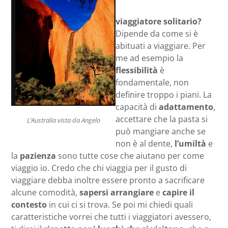
viaggiatore solitario?
Dipende da come si è
abituati a viaggiare. Per
me ad esempio la
flessibilità
è
fondamentale, non
definire troppo i piani. La
capacità di
adattamento
,
accettare che la pasta si
L’Australia vista da Angelo
può mangiare anche se
non è al dente,
l’umiltà
e
la
pazienza
sono tutte cose che aiutano per come
viaggio io. Credo che chi viaggia per il gusto di
viaggiare debba inoltre essere pronto a sacrificare
alcune comodità,
sapersi arrangiare
e
capire il
contesto
in cui ci si trova. Se poi mi chiedi quali
caratteristiche vorrei che tutti i viaggiatori avessero,