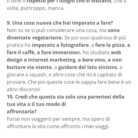
ti direi il
rispetto per i luoghi che si visitano,
che a
volte, purtroppo, manca.
9.
Una cosa nuova che hai imparato a fare?
Non so se si può considerare una cosa, ma
sono
diventato vegetariano.
Se poi vuoi qualcosa di più
pratico ho
imparato a fotografare
, a
fare la pizza
,
a
fare il caffè,
a fare immersion
i, ho studiato
web
design e internet marketing
,
a bere vino, a non
buttare via niente,
a
guidare dal lato sinistro
, a
giocare a squash, e altre cose che mi è capitato di
provare. Che poi queste cose le sappia fare bene è un
altro discorso!
10.
Credi che questa sia solo una parentesi della
tua vita o il tuo modo di
affrontarla?
Forse non viaggerò per sempre, ma spero di
affrontare la vita come affronto i miei viaggi.