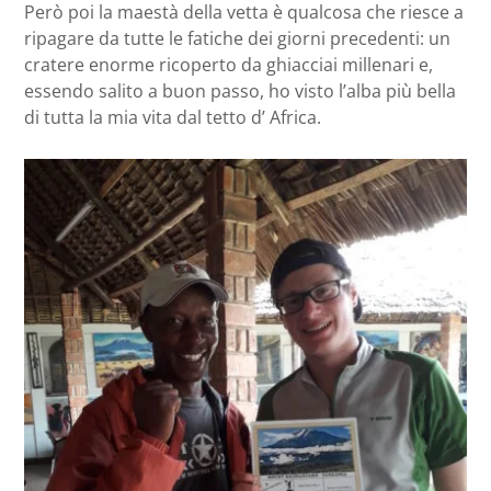
Però poi la maestà della vetta è qualcosa che riesce a
ripagare da tutte le fatiche dei giorni precedenti: un
cratere enorme ricoperto da ghiacciai millenari e,
essendo salito a buon passo, ho visto l’alba più bella
di tutta la mia vita dal tetto d’ Africa.