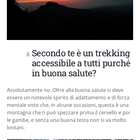
Secondo te è un trekking
accessibile a tutti purché
in buona salute?
Assolutamente no. Oltre alla buona salute ci deve
essere un notevole spirito di adattamento e di forza
mentale visto che, in alcune occasioni, questa è una
montagna che ti può spezzare prima il cervello e poi
le gambe, e senza una buona testa non si va molto
lontani.