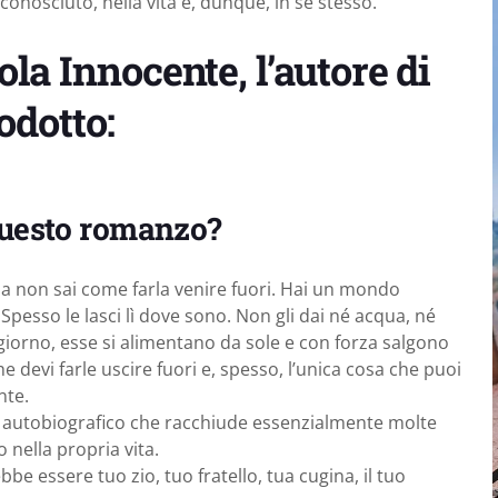
sconosciuto, nella vita e, dunque, in se stesso.
a Innocente, l’autore di
odotto:
 questo romanzo?
a non sai come farla venire fuori. Hai un mondo
Spesso le lasci lì dove sono. Non gli dai né acqua, né
n giorno, esse si alimentano da sole e con forza salgono
che devi farle uscire fuori e, spesso, l’unica cosa che puoi
nte.
” autobiografico che racchiude essenzialmente molte
nella propria vita.
be essere tuo zio, tuo fratello, tua cugina, il tuo