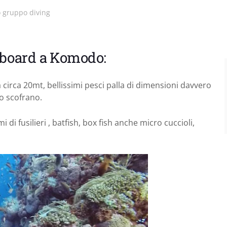
io gruppo diving
iveboard a Komodo:
 a circa 20mt, bellissimi pesci palla di dimensioni davvero
no scofrano.
di fusilieri , batfish, box fish anche micro cuccioli,