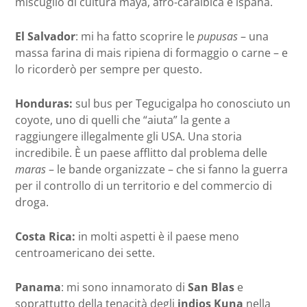
miscuglio di cultura maya, afro-caraibica e ispana.
El Salvador
: mi ha fatto scoprire le
pupusas
– una
massa farina di mais ripiena di formaggio o carne – e
lo ricorderò per sempre per questo.
Honduras:
sul bus per Tegucigalpa ho conosciuto un
coyote, uno di quelli che “aiuta” la gente a
raggiungere illegalmente gli USA. Una storia
incredibile. È un paese afflitto dal problema delle
maras
– le bande organizzate – che si fanno la guerra
per il controllo di un territorio e del commercio di
droga.
Costa Rica:
in molti aspetti è il paese meno
centroamericano dei sette.
Panama
: mi sono innamorato di
San Blas
e
soprattutto della tenacità degli
indios Kuna
nella