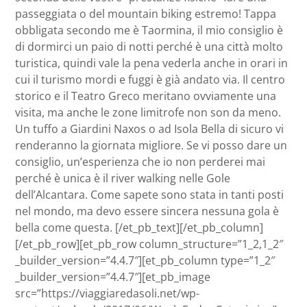
passeggiata o del mountain biking estremo! Tappa
obbligata secondo me è Taormina, il mio consiglio è
di dormirci un paio di notti perché è una città molto
turistica, quindi vale la pena vederla anche in orari in
cui il turismo mordi e fuggi è già andato via. Il centro
storico e il Teatro Greco meritano ovviamente una
visita, ma anche le zone limitrofe non son da meno.
Un tuffo a Giardini Naxos o ad Isola Bella di sicuro vi
renderanno la giornata migliore. Se vi posso dare un
consiglio, un’esperienza che io non perderei mai
perché è unica è il river walking nelle Gole
dell’Alcantara. Come sapete sono stata in tanti posti
nel mondo, ma devo essere sincera nessuna gola è
bella come questa. [/et_pb_text][/et_pb_column]
[/et_pb_row][et_pb_row column_structure=”1_2,1_2″
_builder_version=”4.4.7″][et_pb_column type=”1_2″
_builder_version=”4.4.7″][et_pb_image
src=”https://viaggiaredasoli.net/wp-