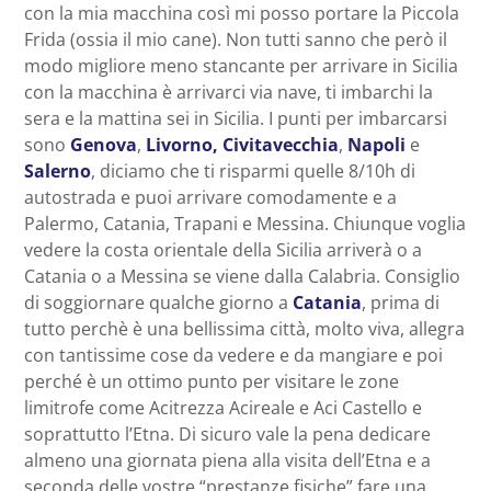
con la mia macchina così mi posso portare la Piccola
Frida (ossia il mio cane). Non tutti sanno che però il
modo migliore meno stancante per arrivare in Sicilia
con la macchina è arrivarci via nave, ti imbarchi la
sera e la mattina sei in Sicilia. I punti per imbarcarsi
sono
Genova
,
Livorno,
Civitavecchia
,
Napoli
e
Salerno
, diciamo che ti risparmi quelle 8/10h di
autostrada e puoi arrivare comodamente e a
Palermo, Catania, Trapani e Messina. Chiunque voglia
vedere la costa orientale della Sicilia arriverà o a
Catania o a Messina se viene dalla Calabria. Consiglio
di soggiornare qualche giorno a
Catania
, prima di
tutto perchè è una bellissima città, molto viva, allegra
con tantissime cose da vedere e da mangiare e poi
perché è un ottimo punto per visitare le zone
limitrofe come Acitrezza Acireale e Aci Castello e
soprattutto l’Etna. Di sicuro vale la pena dedicare
almeno una giornata piena alla visita dell’Etna e a
seconda delle vostre “prestanze fisiche” fare una