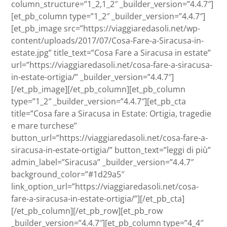
column_structure=”1_2,1_2″ _builder_version=”4.4.7″]
[et_pb_column type=”1_2″ _builder_version=”4.4.7″]
[et_pb_image src=”https://viaggiaredasoli.net/wp-
content/uploads/2017/07/Cosa-Fare-a-Siracusa-in-
estate.jpg” title_text=”Cosa Fare a Siracusa in estate”
url=”https://viaggiaredasoli.net/cosa-fare-a-siracusa-
in-estate-ortigia/” _builder_version=”4.4.7″]
[/et_pb_image][/et_pb_column][et_pb_column
type=”1_2″ _builder_version=”4.4.7″][et_pb_cta
title=”Cosa fare a Siracusa in Estate: Ortigia, tragedie
e mare turchese”
button_url=”https://viaggiaredasoli.net/cosa-fare-a-
siracusa-in-estate-ortigia/” button_text=”leggi di più”
admin_label=”Siracusa” _builder_version=”4.4.7″
background_color=”#1d29a5″
link_option_url=”https://viaggiaredasoli.net/cosa-
fare-a-siracusa-in-estate-ortigia/”][/et_pb_cta]
[/et_pb_column][/et_pb_row][et_pb_row
_builder_version=”4.4.7″][et_pb_column type=”4_4″