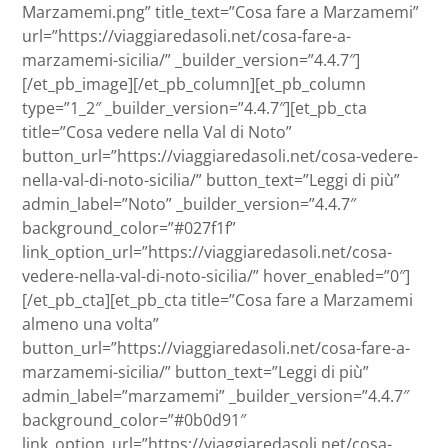
Marzamemi.png” title_text=”Cosa fare a Marzamemi”
url=”https://viaggiaredasoli.net/cosa-fare-a-
marzamemi-sicilia/” _builder_version=”4.4.7″]
[/et_pb_image][/et_pb_column][et_pb_column
type=”1_2″ _builder_version=”4.4.7″][et_pb_cta
title=”Cosa vedere nella Val di Noto”
button_url=”https://viaggiaredasoli.net/cosa-vedere-
nella-val-di-noto-sicilia/” button_text=”Leggi di più”
admin_label=”Noto” _builder_version=”4.4.7″
background_color=”#027f1f”
link_option_url=”https://viaggiaredasoli.net/cosa-
vedere-nella-val-di-noto-sicilia/” hover_enabled=”0″]
[/et_pb_cta][et_pb_cta title=”Cosa fare a Marzamemi
almeno una volta”
button_url=”https://viaggiaredasoli.net/cosa-fare-a-
marzamemi-sicilia/” button_text=”Leggi di più”
admin_label=”marzamemi” _builder_version=”4.4.7″
background_color=”#0b0d91″
link_option_url=”https://viaggiaredasoli.net/cosa-