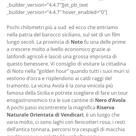
_builder_version=”4.4.7″][et_pb_text
_builder_version=”4.4.7″ hover_enabled=”0″]
Pochi chilometri più a sud ed ecco che entriamo
nella patria del barocco siciliano, sul set di un film
lungo secoli. La provincia di
Noto
fu una delle prime
a crescere molto a livello economico grazie ai
latifondi agricoli e lasciò una grossa impronta di
questo benessere. Vi consiglio di visitare la cittadina
di Noto nella “golden hour” quando tutti i suoi muri si
vestono d’ocra e risplendono ai caldi raggi del
tramonto. La vicina Avola è la zona vinicola più
famosa della Sicilia e potrete scegliere di fare un tour
enogastronomico tra le sue cantine di
Nero d’Avola
.
A pochi passi incontrerete la magnifica
Riserva
Naturale Orientata di Vendicari
, è un luogo che
varia molto, ci sono laghi con fenicotteri rosa, i resti
dell’antica tonnara, percorsi tra cespugli di macchia