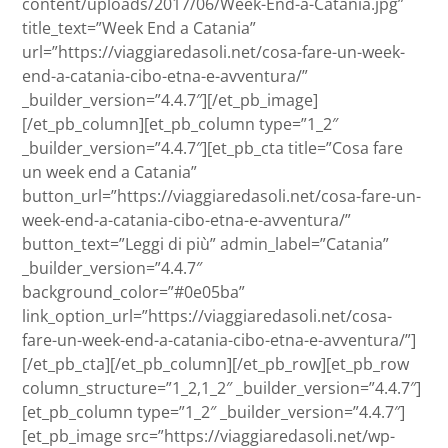
content/uploads/2017/06/Week-End-a-Catania.jpg”
title_text=”Week End a Catania”
url=”https://viaggiaredasoli.net/cosa-fare-un-week-
end-a-catania-cibo-etna-e-avventura/”
_builder_version=”4.4.7″][/et_pb_image]
[/et_pb_column][et_pb_column type=”1_2″
_builder_version=”4.4.7″][et_pb_cta title=”Cosa fare
un week end a Catania”
button_url=”https://viaggiaredasoli.net/cosa-fare-un-
week-end-a-catania-cibo-etna-e-avventura/”
button_text=”Leggi di più” admin_label=”Catania”
_builder_version=”4.4.7″
background_color=”#0e05ba”
link_option_url=”https://viaggiaredasoli.net/cosa-
fare-un-week-end-a-catania-cibo-etna-e-avventura/”]
[/et_pb_cta][/et_pb_column][/et_pb_row][et_pb_row
column_structure=”1_2,1_2″ _builder_version=”4.4.7″]
[et_pb_column type=”1_2″ _builder_version=”4.4.7″]
[et_pb_image src=”https://viaggiaredasoli.net/wp-