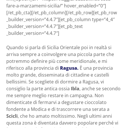
fare-a-marzamemi-sicilia/” hover_enabled=”0″]
[/et_pb_cta][/et_pb_column][/et_pb_row][et_pb_row
_builder_version=”4.4.7″][et_pb_column type=”4_4″
_builder_version=”4.4.7″][et_pb_text
_builder_version=”4.4.7″]
Quando si parla di Sicilia Orientale poi in realtà si
arriva sempre a coinvolgere una piccola parte che
potremmo definire più come meridionale, e mi
riferisco alla provincia di
Ragusa.
È una provincia
molto grande, disseminata di cittadine e castelli
bellissimi. Se scegliete di dormire a Ragusa, vi
consiglio la parte antica ossia
Ibla
, anche se secondo
me sempre meglio restare in campagna. Non
dimenticate di fermarvi a degustare cioccolato
fondente a Modica e di trascorrere una serata a
Scicli
, che ho amato moltissimo. Negli ultimi anni
questa zona è diventata davvero popolare perché vi