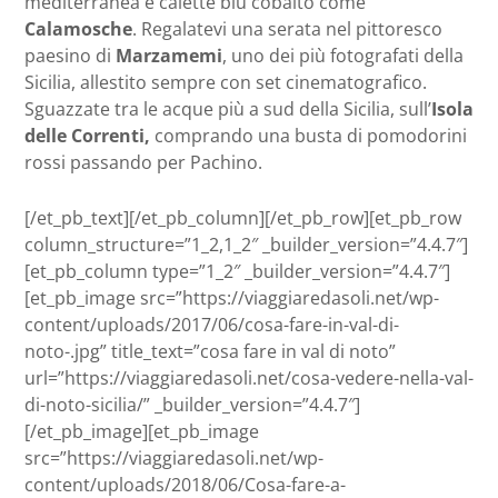
mediterranea e calette blu cobalto come
Calamosche
. Regalatevi una serata nel pittoresco
paesino di
Marzamemi
, uno dei più fotografati della
Sicilia, allestito sempre con set cinematografico.
Sguazzate tra le acque più a sud della Sicilia, sull’
Isola
delle Correnti,
comprando una busta di pomodorini
rossi passando per Pachino.
[/et_pb_text][/et_pb_column][/et_pb_row][et_pb_row
column_structure=”1_2,1_2″ _builder_version=”4.4.7″]
[et_pb_column type=”1_2″ _builder_version=”4.4.7″]
[et_pb_image src=”https://viaggiaredasoli.net/wp-
content/uploads/2017/06/cosa-fare-in-val-di-
noto-.jpg” title_text=”cosa fare in val di noto”
url=”https://viaggiaredasoli.net/cosa-vedere-nella-val-
di-noto-sicilia/” _builder_version=”4.4.7″]
[/et_pb_image][et_pb_image
src=”https://viaggiaredasoli.net/wp-
content/uploads/2018/06/Cosa-fare-a-