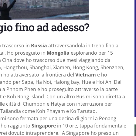
ggio fino ad adesso?
o trascorso in
Russia
attraversandola in treno fino a
kal. Ho proseguito in
Mongolia
esplorando per 15
la Cina dove ho trascorso due mesi viaggiando da
n, Hangzhou, Shanghai, Xiamen, Hong Kong, Shenzhen,
n ho attraversato la frontiera del
Vietnam
e ho
sando per Sapa, Ha Noi, Halong bay, Hue e Hoi An. Dal
a a Phnom Phen e ho proseguito attraverso la parte
 Koh Rong Island. Con un altro Bus mi sono diretta a
le città di Chumpon e Hatyai con interruzioni per
a Tailandia come Koh Phayam e Ko Tarutao.
mi sono fermata per una decina di giorni a Penang
 ho raggiunto
Singapore
in 10 ore, tappa fondamentale
avrei dovuto intraprendere. A Singapore ho preso un