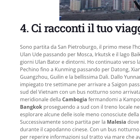
4. Ci racconti il tuo via
Sono partita da San Pietroburgo, il primo mese l’h
Ulan Ude passando per Mosca, Irkutsk e il lago Bai
giorni Ulan Bator e dintorni. Ho continuato verso 
Pechino fino a Kunming passando per Datong, Xia
Guangzhou, Guilin e la bellissima Dali. Dallo Yunna
impiegato tre settimane per arrivare a Saigon pas
sud del Vietnam con un bus notturno sono arrivat
meridionale della
Cambogia
fermandomi a Kampot e
Bangkok
proseguendo a sud con il treno locale nel
esplorare alcune delle isole meno conosciute dell
Successivamente sono partita per la
Malesia
dove 
durante il capodanno cinese. Con un bus notturno
per reperire informazioni sul tratto via mare che 