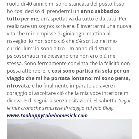
ruolo di 40 anni e mi sono stancata del posto fisso:
ho così deciso di prendermi un
anno sabbatico
tutto per me
, un’aspettativa da tutto e da tutti. Per
realizzare un sogno: scrivere. E invertarmi una nuova
vita che mi riempisse di gioia ogni mattina al
risveglio. Io non sono ciò che c’è scritto nel mio
curriculum: io sono altro. Un anno di disturbi
psicosomatici mi dicevano che non ero più me
stessa. Sono fermamente convinta che la felicità non
possa attendere, e
così sono partita da sola per un
viaggio che mi ha portata lontano: mi sono persa,
ritrovata,
e ho finalmente imparato ad avere il
coraggio di ascoltare ciò che la mia voce interiore mi
diceva. E di seguirla senza esitazioni. Elisabetta.
Segui
le mie cronache semiserie di viaggio sul mio Blog:
www.toohappytobehomesick.com