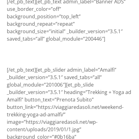
[/et_pb_text][et_pb_text admin_label=”Banner ADS”
use_border_color=”off”
background_position=”top_left”
background_repeat=”repeat”
background_size=”initial” _builder_version=”3.5.1″
saved_tabs=”all” global_module=”200446″]
[/et_pb_text][et_pb_slider admin_label=”Amalfi”
_builder_version=”3.5.1″ saved_tabs=”all”
global_module=”201006″][et_pb_slide
_builder_version=”3.5.1″ heading=”Trekking + Yoga ad
Amalfi” button_text=”Prenota Subito”
button_link=”https://viaggiaredasoli.net/weekend-
trekking-yoga-ad-amalfi/”
image=”https://viaggiaredasoli.net/wp-
content/uploads/2019/01/1.jpg”
background_color=”#0b16ba”