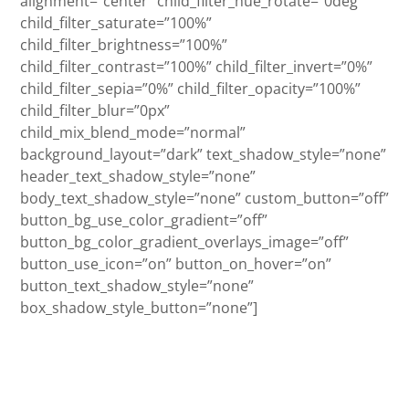
alignment=”center” child_filter_hue_rotate=”0deg”
child_filter_saturate=”100%”
child_filter_brightness=”100%”
child_filter_contrast=”100%” child_filter_invert=”0%”
child_filter_sepia=”0%” child_filter_opacity=”100%”
child_filter_blur=”0px”
child_mix_blend_mode=”normal”
background_layout=”dark” text_shadow_style=”none”
header_text_shadow_style=”none”
body_text_shadow_style=”none” custom_button=”off”
button_bg_use_color_gradient=”off”
button_bg_color_gradient_overlays_image=”off”
button_use_icon=”on” button_on_hover=”on”
button_text_shadow_style=”none”
box_shadow_style_button=”none”]
Dal 28 Aprile al 1 Maggio
Tre giorni di trekking e yoga con uno dei