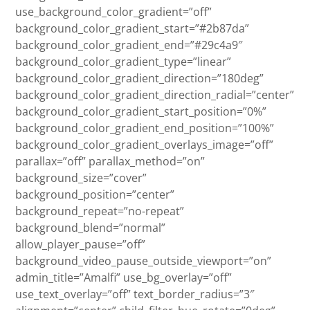
use_background_color_gradient=”off”
background_color_gradient_start=”#2b87da”
background_color_gradient_end=”#29c4a9″
background_color_gradient_type=”linear”
background_color_gradient_direction=”180deg”
background_color_gradient_direction_radial=”center”
background_color_gradient_start_position=”0%”
background_color_gradient_end_position=”100%”
background_color_gradient_overlays_image=”off”
parallax=”off” parallax_method=”on”
background_size=”cover”
background_position=”center”
background_repeat=”no-repeat”
background_blend=”normal”
allow_player_pause=”off”
background_video_pause_outside_viewport=”on”
admin_title=”Amalfi” use_bg_overlay=”off”
use_text_overlay=”off” text_border_radius=”3″