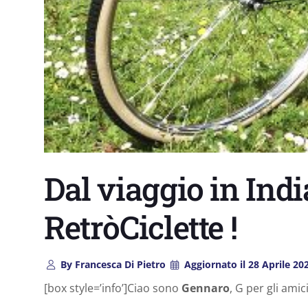
Dal viaggio in India
RetròCiclette !
By
Francesca Di Pietro
Aggiornato il
28 Aprile 20
[box style=’info’]Ciao sono
Gennaro
, G per gli amic