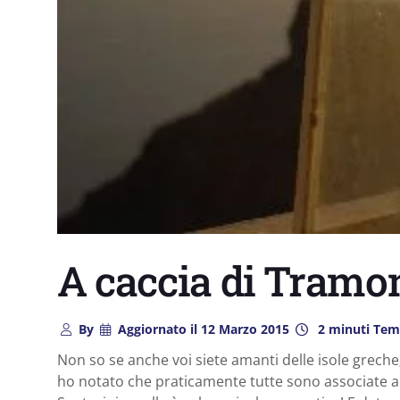
A caccia di Tramon
By
Aggiornato il
12 Marzo 2015
2 minuti Temp
Non so se anche voi siete amanti delle isole greche
ho notato che praticamente tutte sono associate a f