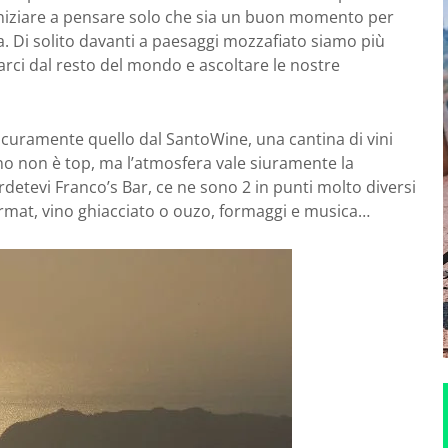
iniziare a pensare solo che sia un buon momento per
ta. Di solito davanti a paesaggi mozzafiato siamo più
arci dal resto del mondo e ascoltare le nostre
 sicuramente quello dal SantoWine, una cantina di vini
ino non è top, ma l’atmosfera vale siuramente la
rdetevi Franco’s Bar, ce ne sono 2 in punti molto diversi
format, vino ghiacciato o ouzo, formaggi e musica…