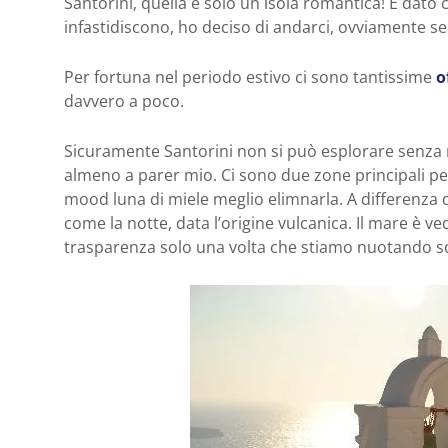
Santorini, quella è solo un isola romantica! E dato 
infastidiscono, ho deciso di andarci, ovviamente 
Per fortuna nel periodo estivo ci sono tantissime
o
davvero a poco.
Sicuramente Santorini non si può esplorare senza 
almeno a parer mio. Ci sono due zone principali per
mood luna di miele meglio elimnarla. A differenza d
come la notte, data l’origine vulcanica. Il mare è v
trasparenza solo una volta che stiamo nuotando so