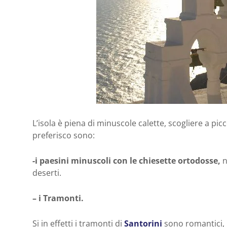
L’isola è piena di minuscole calette, scogliere a pi
preferisco sono:
-i paesini minuscoli con le chiesette ortodosse,
n
deserti.
– i Tramonti.
Si in effetti i tramonti di
Santorini
sono romantici,