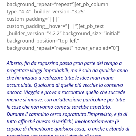
background_repeat=”repeat”][et_pb_column
type=”4_4″ _builder_version=”3.25″
custom_padding=”|||”
custom_padding__hover=”|||”][et_pb_text
_builder_version=”4.2.2″ background_size=”initial”
background_position=”top_left”
background_repeat=”repeat” hover_enabled=”0″]
Alberto, fin da ragazzino passa gran parte del tempo a
progettare viaggi improbabili, ma è solo da qualche anno
che ha iniziato a realizzare tutte le idee man mano
accumulate. Qualcuna di quelle più vecchie la conserva
ancora. Viaggia e prova a raccontare quello che succede
mentre si muove, con un’attenzione particolare per tutte
le cose che non vanno come si sarebbe aspettato.
Durante il cammino cerca soprattutto l’imprevisto, e fa di
tutto affinché questo si verifichi, involontariamente (è
capace di dimenticare qualsiasi cosa), o anche evitando di
progettare con troppa cura il viaggio di turno.