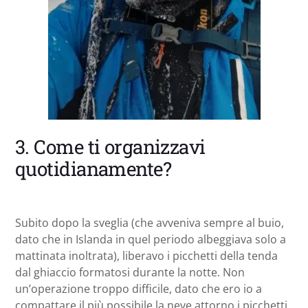
3. Come ti organizzavi
quotidianamente?
Subito dopo la sveglia (che avveniva sempre al buio,
dato che in Islanda in quel periodo albeggiava solo a
mattinata inoltrata), liberavo i picchetti della tenda
dal ghiaccio formatosi durante la notte. Non
un’operazione troppo difficile, dato che ero io a
compattare il più possibile la neve attorno i picchetti,