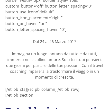
border_width=”3px” border_style=”solid”
custom_button=”off” button_letter_spacing=”0″
button_use_icon=”default”
button_icon_placement=”right”
button_on_hover=”on”
button_letter_spacing_hover=”0″]
Dal 24 al 26 Marzo 2017
Immagina un luogo lontano da tutto e da tutti,
immerso nelle colline umbre. Solo tu i tuoi pensieri,
due giorni per parlare delle tue passioni. Con il travel
coaching imparerai a trasformare il viaggio in un
momento di crescita.
[/et_pb_cta][/et_pb_column][/et_pb_row]
[/et_pb_section]