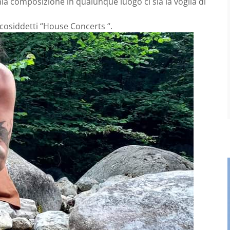
mia composizione in qualunque luogo ci sia la voglia di
 cosiddetti “House Concerts “.