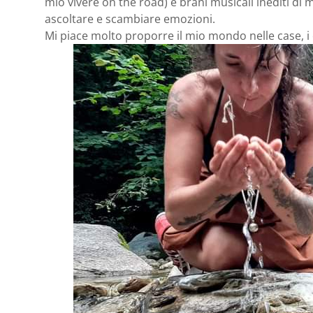
mio vivere on the road) e brani musicali inediti di 
ascoltare e scambiare emozioni.
Mi piace molto proporre il mio mondo nelle case, i